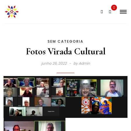
Skip
0
to
content
SEM CATEGORIA
Fotos Virada Cultural
junho 26, 2022
by
Admin