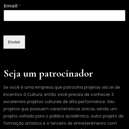
N
Email
*
o
m
e
E
m
a
Enviar
i
l
E
m
a
Seja um patrocinador
i
l
Se você é uma empresa que patrocina projetos via Lei de
Incentivo à Cultura, então você precisa de conhecer 3
excelentes projetos culturais de alta performance. São
projetos que possuem características únicas, sendo um
projeto voltado para o público acadêmico, outro projeto de
formação artística e o terceiro de entretenimento com