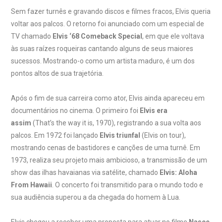
Sem fazer turnês e gravando discos e filmes fracos, Elvis queria
voltar aos palcos. O retorno foi anunciado com um especial de
TV chamado
Elvis ‘68 Comeback Special
, em que ele voltava
às suas raízes roqueiras cantando alguns de seus maiores
sucessos. Mostrando-o como um artista maduro, é um dos
pontos altos de sua trajetória.
Após o fim de sua carreira como ator, Elvis ainda apareceu em
documentários no cinema. O primeiro foi
Elvis era
assim
(That’s the way it is, 1970), registrando a sua volta aos
palcos. Em 1972 foi lançado
Elvis triunfal
(Elvis on tour),
mostrando cenas de bastidores e canções de uma turnê. Em
1973, realiza seu projeto mais ambicioso, a transmissão de um
show das ilhas havaianas via satélite, chamado
Elvis: Aloha
From Hawaii
. O concerto foi transmitido para o mundo todo e
sua audiência superou a da chegada do homem à Lua.
Elvis chegou a receber uma proposta para atuar no filme
Nasce