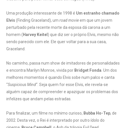
Uma produção interessante de 1998 é
Um estranho chamado
Elvis
(Finding Graceland), um
road movie
em que um jovem
perturbado pela recente morte da esposa dá carona a um
homem (
Harvey Keitel
) que diz ser o próprio Elvis, mesmo não
sendo parecido com ele. Ele quer voltar para a sua casa,
Graceland.
No caminho, passa num show de imitadores de personalidades
e encontra Marilyn Monroe, vivida por
Bridget Fonda
. Um dos
melhores momentos é quando Elvis sobe num palco e canta
“
Suspicious Mind
“. Seja quem for esse Elvis, ele revela-se
alguém capaz de compreender e apaziguar os problemas dos
infelizes que andam pelas estradas.
Para finalizar, um filme no mínimo curioso,
Bubba Ho-Tep
, de
2002. Desta vez, o Rei é interpretado por outro ídolo do
cinema:
Bruce Campbell
, o Ash da trilogia
Evil Dead
.