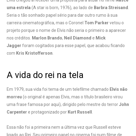
uma estrela
(A star is born, 1976), ao lado de
Barbra Streisand
.
Seria o tão sonhado papel sério para dar outro rumo à sua
carreira cinematográfica, mas o Coronel
Tom Parker
vetou o
projeto porque o nome de Elvis não seria o primeiro a aparecer
nos créditos.
Marlon Brando
,
Neil Diamond
e
Mick
Jagger
foram cogitados para esse papel, que acabou ficando
com
Kris Kristofferson
.
A vida do rei na tela
Em 1979, sua vida foi tema de um telefilme chamado
Elvis não
morreu
(o original é apenas Elvis, mas o título brasileiro virou
uma frase famosa por aqui), dirigido pelo mestre do terror
John
Carpenter
e protagonizado por
Kurt Russell
.
Essa não foi a primeira nem a última vez que Russell esteve
ligado ao Rei. Seu primeiro papel no cinema foi num filme de