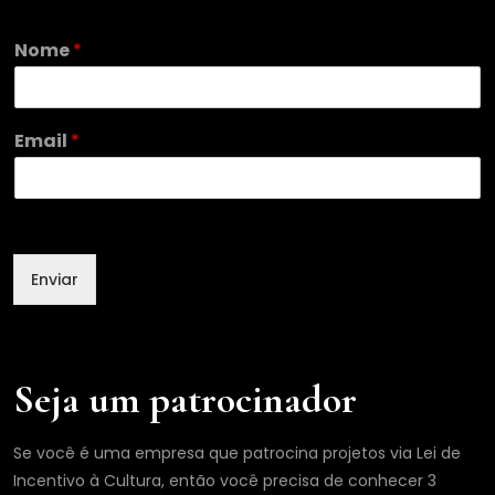
N
Nome
*
o
m
e
E
Email
*
m
a
i
l
Enviar
Seja um patrocinador
Se você é uma empresa que patrocina projetos via Lei de
Incentivo à Cultura, então você precisa de conhecer 3