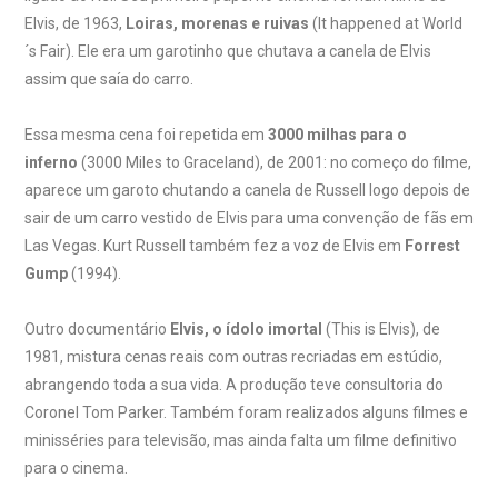
Elvis, de 1963,
Loiras, morenas e ruivas
(It happened at World
´s Fair). Ele era um garotinho que chutava a canela de Elvis
assim que saía do carro.
Essa mesma cena foi repetida em
3000 milhas para o
inferno
(3000 Miles to Graceland), de 2001: no começo do filme,
aparece um garoto chutando a canela de Russell logo depois de
sair de um carro vestido de Elvis para uma convenção de fãs em
Las Vegas. Kurt Russell também fez a voz de Elvis em
Forrest
Gump
(1994).
Outro documentário
Elvis, o ídolo imortal
(This is Elvis), de
1981, mistura cenas reais com outras recriadas em estúdio,
abrangendo toda a sua vida. A produção teve consultoria do
Coronel Tom Parker. Também foram realizados alguns filmes e
minisséries para televisão, mas ainda falta um filme definitivo
para o cinema.