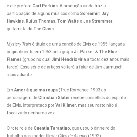
e ele prefere
Carl Perkins
. A produção ainda traz a
participação de alguns músicos como
Screamin’ Jay
Hawkins
,
Rufus Thomas
,
Tom Waits
e
Joe Strummer
,
guitarrista do
The Clash
.
Mystery Train
é título de uma canção de Elvis de 1955, lançada
originalmente em 1953 pelo grupo
Jr. Parker & The Blue
Flames
(grupo no qual
Jimi Hendrix
viria a tocar dez anos mais
tarde). Essa série de artigos voltará a falar de Jim Jarmusch
mais adiante.
Em
Amor à queima roupa
(True Romance, 1993), o
personagem de
Christian Slater
recebe conselhos do espírito
de Elvis, interpretado por
Val Kilmer
, mas seu rosto não é
focalizado nenhuma vez.
O roteiro é de
Quentin Tarantino
, que usou o dinheiro do
trabalho para poder filmar
Cães de Aluguel
(1992).