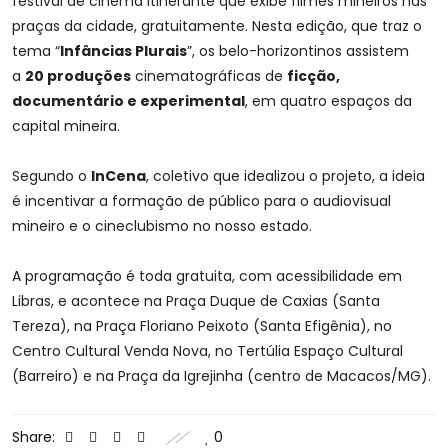
festival de cinema itinerante que exibe filmes mineiros nas
praças da cidade, gratuitamente. Nesta edição, que traz o
tema “
Infâncias Plurais
”, os belo-horizontinos assistem
a
20 produções
cinematográficas de
ficção,
documentário e experimental
, em quatro espaços da
capital mineira.
Segundo o
InCena
, coletivo que idealizou o projeto, a ideia
é incentivar a formação de público para o audiovisual
mineiro e o cineclubismo no nosso estado.
A programação é toda gratuita, com acessibilidade em
Libras, e acontece na Praça Duque de Caxias (Santa
Tereza), na Praça Floriano Peixoto (Santa Efigênia), no
Centro Cultural Venda Nova, no Tertúlia Espaço Cultural
(Barreiro) e na Praça da Igrejinha (centro de Macacos/MG).
Share:
0