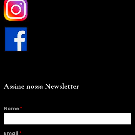
Assine nossa Newsletter
N
Nome
*
o
m
e
E
Email
*