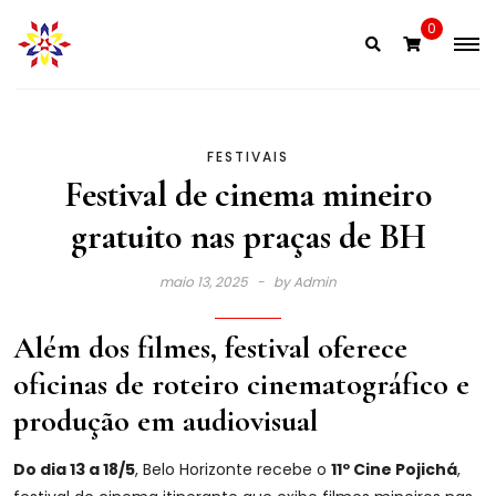
Skip
0
to
content
FESTIVAIS
Festival de cinema mineiro
gratuito nas praças de BH
maio 13, 2025
by
Admin
Além dos filmes, festival oferece
oficinas de roteiro cinematográfico e
produção em audiovisual
Do dia 13 a 18/5
, Belo Horizonte recebe o
11º Cine Pojichá
,