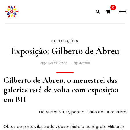
Skip
0
to
content
EXPOSIÇÕES
Exposição: Gilberto de Abreu
agosto 16, 2022
by
Admin
Gilberto de Abreu, o menestrel das
galerias está de volta com exposição
em BH
De Victor Stutz, para o Diário de Ouro Preto
Obras do pintor, ilustrador, desenhista e cenógrafo Gilberto