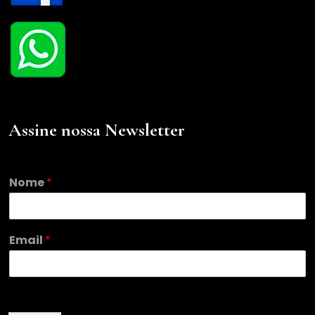
Assine nossa Newsletter
Nome
*
E
Email
*
m
a
i
l
N