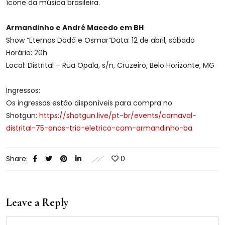
ícone da música brasileira.
Armandinho e André Macedo em BH
Show “Eternos Dodô e Osmar”Data: 12 de abril, sábado
Horário: 20h
Local: Distrital – Rua Opala, s/n, Cruzeiro, Belo Horizonte, MG
Ingressos:
Os ingressos estão disponíveis para compra no
Shotgun:
https://shotgun.live/pt-br/events/carnaval-
distrital-75-anos-trio-eletrico-com-armandinho-ba
Share:
0
Leave a Reply