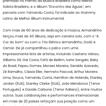
premiado no Prêmio da Música Brasileira como Melhor
Solista Brasileiro, e o álbum “Encontro das Águas”, em
parceria com Yamandu Costa, foi indicado ao Grammy
Latino de Melhor Álbum Instrumental.
Com mais de 60 anos de dedicação à música, Armandinho
lançou mais de 40 álbuns, seja em carreira solo, com o “A
Cor do Som” ou com o Trio Elétrico Armandinho, Dodô e
Osmar. Ele já compartilhou o palco com uma
impressionante lista de artistas, incluindo Caetano Veloso,
Gilberto Gil, Gal Costa, Fafá de Belém, Ivete Sangalo, Baby
do Brasil, Pepeu Gomes, Moraes Moreira, Geraldo Azevedo,
Zé Ramalho, Cássia Eller, Hermeto Pascoal, Arthur Moreira
Lima, Sivuca, Yamandu Costa, Hamilton de Holanda, Stanley
Jordan (EUA), Stanley Clarke (EUA), João Mendonza (Tenor
Português) e Davide Carbone (Tenor Italiano), entre muitos
outros. Suas colaborações e performances internacionais
em mais de 20 países reforçam sua posição como um