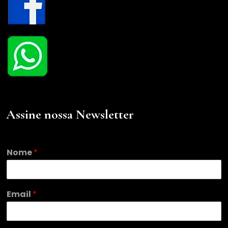
Assine nossa Newsletter
Nome
*
E
Email
*
m
a
i