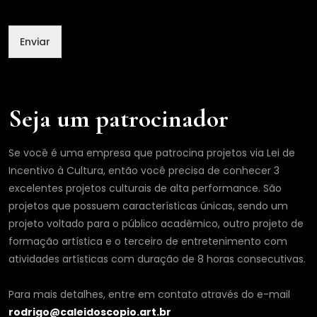
l
E
m
Enviar
a
i
l
N
o
Seja um patrocinador
m
e
Se você é uma empresa que patrocina projetos via Lei de
Incentivo à Cultura, então você precisa de conhecer 3
excelentes projetos culturais de alta performance. São
projetos que possuem características únicas, sendo um
projeto voltado para o público acadêmico, outro projeto de
formação artística e o terceiro de entretenimento com
atividades artísticas com duração de 8 horas consecutivas.
Para mais detalhes, entre em contato através do e-mail
rodrigo@caleidoscopio.art.br