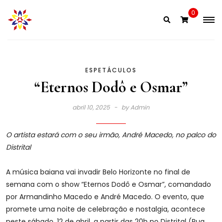
Skip
0
to
content
ESPETÁCULOS
“Eternos Dodô e Osmar”
abril 10, 2025
by
Admin
O artista estará com o seu irmão, André Macedo, no palco do
Distrital
A música baiana vai invadir Belo Horizonte no final de
semana com o show “Eternos Dodô e Osmar”, comandado
por Armandinho Macedo e André Macedo. O evento, que
promete uma noite de celebração e nostalgia, acontece
neste sábado, 12 de abril, a partir das 20h no Distrital (Rua