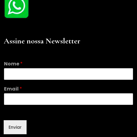
Assine nossa Newsletter
Nome
*
E
Email
*
m
a
i
l
N
o
Enviar
m
e