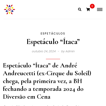
Skip
0
to
content
ESPETÁCULOS
Espetáculo “Ítaca”
outubro 24, 2024
by
Admin
Espetáculo “Ítaca” de André
Andreucetti (ex-Cirque du Soleil)
chega, pela primeira vez, a BH
fechando a temporada 2024 do
Diversão em Cena