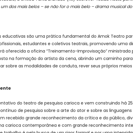
 dos mais belos – se não for o mais belo – drama musical do te
s educativas são uma prática fundamental do Amok Teatro para 
profissionais, estudantes e coletivos teatrais, promovendo uma 
erá oferecida a oficina “Treinamento-Improvisação” ministrada 
sta na formação do artista da cena, abrindo um caminho para 
rogar sobre as modalidades de conduta, rever seus próprios meio
tente
ativo do teatro de pesquisa carioca e vem construindo há 25 
ntínuo de pesquisa sobre a arte do ator e sobre as linguagens 
em recebido grande reconhecimento da crítica e do público, di
ena carioca contemporânea e com grande reconhecimento inte
 de trabalho é pela busca de um rigor formal e por uma intensi