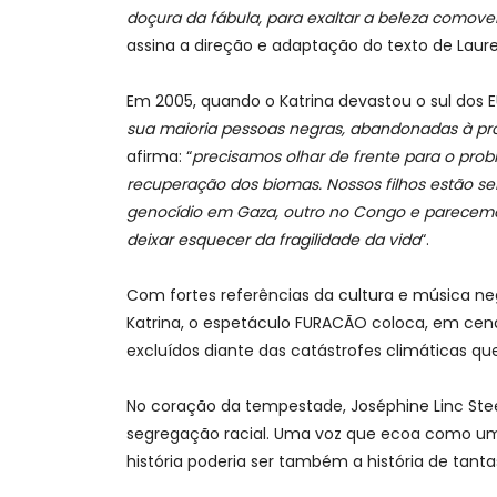
doçura da fábula, para exaltar a beleza como
assina a direção e adaptação do texto de Laur
Em 2005, quando o Katrina devastou o sul dos EUA
sua maioria pessoas negras, abandonadas à próp
afirma: “
precisamos olhar de frente para o prob
recuperação dos biomas. Nossos filhos estão sem
genocídio em Gaza, outro no Congo e parecemos
deixar esquecer da fragilidade da vida
“.
Com fortes referências da cultura e música n
Katrina, o espetáculo FURACÃO coloca, em cen
excluídos diante das catástrofes climáticas q
No coração da tempestade, Joséphine Linc Ste
segregação racial. Uma voz que ecoa como um g
história poderia ser também a história de tanta