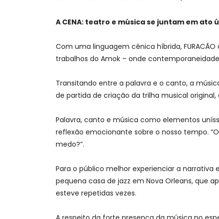
A CENA: teatro e música se juntam em ato 
Com uma linguagem cênica híbrida, FURACÃO apo
trabalhos do Amok – onde contemporaneidade e
Transitando entre a palavra e o canto, a músic
de partida de criação da trilha musical origina
Palavra, canto e música como elementos uníss
reflexão emocionante sobre o nosso tempo. “O
medo?”.
Para o público melhor experienciar a narrativa
pequena casa de jazz em Nova Orleans, que ap
esteve repetidas vezes.
A respeito da forte presença da música no espet