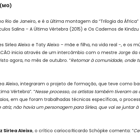
 (MG)
 Rio de Janeiro, e é a última montagem da “Trilogia da África” 
culos Salina – A Última Vértebra (2015) e Os Cadernos de Kindzu
Sirlea Aleixo e Taty Aleixo – mãe e filha, na vida real -, e os 
URACÃO inicia através de um intercâmbio com o mestre Jorge 
isto agora, no mês de outubro. “
Retomar à comunidade, onde t
Sirlea Aleixo, integraram o projeto de formação, que teve como 
tima Vértebra”. “
Nesse processo, os artistas também tiveram as
ensaios, em que foram trabalhadas técnicas específicas, o pro
atriz, não havia um personagem para Sirlea, que vai se juntar à 
 Sirlea Aleixo
, o crítico carioca
Ricardo Schöpke comenta: “
Cen