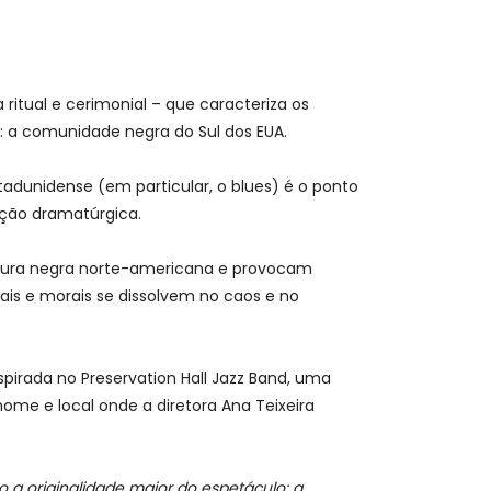
itual e cerimonial – que caracteriza os
: a comunidade negra do Sul dos EUA.
tadunidense (em particular, o blues) é o ponto
unção dramatúrgica.
ltura negra norte-americana e provocam
is e morais se dissolvem no caos e no
pirada no Preservation Hall Jazz Band, uma
me e local onde a diretora Ana Teixeira
o a originalidade maior do espetáculo: a