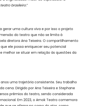
atro brasileiro.
“
gerar uma cultura viva e por isso o projeto
dimensão do teatro que não se limita à
pela diretora Ana Teixeira. O compartilhamento
que ele possa enriquecer seu potencial
s e melhor se situar em relação às questões da
anos uma trajetória consistente. Seu trabalho
da cena. Dirigido por Ana Teixeira e Stephane
versos prêmios do teatro, sendo considerada
rnacional. Em 2023, o Amok Teatro comemora
dade que se afirma no corpo do ator, como