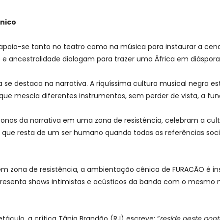
único
ia-se tanto no teatro como na música para instaurar a cena r
 ancestralidade dialogam para trazer uma África em diáspora
a se destaca na narrativa. A riquíssima cultura musical negra es
l, que mescla diferentes instrumentos, sem perder de vista, a f
onos da narrativa em uma zona de resistência, celebram a cu
 que resta de um ser humano quando todas as referências socia
 em zona de resistência, a ambientação cênica de FURACÃO é ins
resenta shows intimistas e acústicos da banda com o mesmo no
áculo, a crítica Tânia Brandão (RJ) escreve: “
reside neste pont