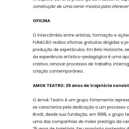
construção de uma cena-música para oferecer um
OFICINA
O intercâmbio entre artistas, formação e açõe
FURACÃO realiza oficinas gratuitas dirigidas a 
produção de espetáculos. Em Belo Horizonte, s
da experiência artístico-pedagógica é uma apo
criativo, renovar processos de trabalho, inter
criação contemporânea.
AMOK TEATRO: 25 anos de trajetória consis
O Amok Teatro é um grupo fortemente represent
se caracteriza pela dedicação a um processo co
Brodt, desde sua fundação, em 1998, o grupo t
uma das companhias de maior prestígio da c
25 anos de trajetória. Seu propósito norteador