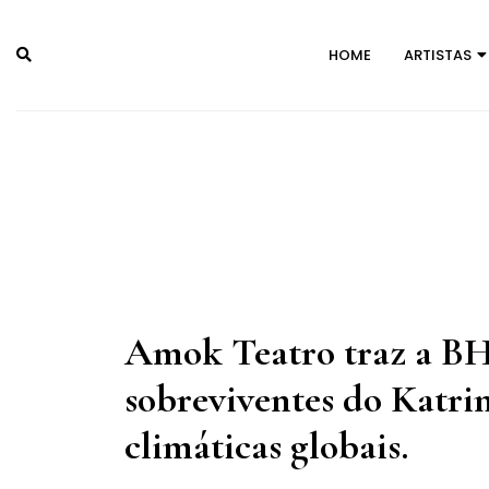
Skip
to
HOME
ARTISTAS
content
Amok Teatro traz a 
sobreviventes do Katrin
climáticas globais
.