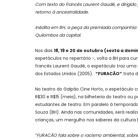
Com texto do francês
Laurent Gaudé
, e dirigido
retorno à ancestralidade.
Inédita em BH, a peça da premiada companhia 
Quilombos da capital.
Nos dias
18, 19 e 20 de outubro (sexta a dom
espetáculos no repertório -, volta a BH para c
francês Laurent Gaudé, o espetáculo traz uma 
dos Estados Unidos (2005).
“FURACÃO”
trata d
No teatro do Galpão Cine Horto, o espetáculo 
R$30 e R$15 (meia), na bilheteria do teatro ou 
estudantes de teatro. Em paralelo à tempor
Souza (BH). Ainda nas comunidades, será reali
crianças, um mergulho nos saberes da cultura B
“
FURACÃO fala sobre o racismo ambiental, sobr