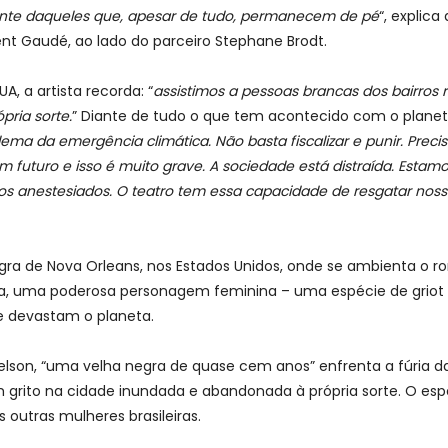
vente daqueles que, apesar de tudo, permanecem de pé
“, explic
ent Gaudé, ao lado do parceiro Stephane Brodt.
, a artista recorda: “
assistimos a pessoas brancas dos bairros 
ria sorte.
” Diante de tudo o que tem acontecido com o planeta
lema da emergência climática. Não basta fiscalizar e punir. Pre
 futuro e isso é muito grave. A sociedade está distraída. Estamo
 anestesiados. O teatro tem essa capacidade de resgatar noss
egra de Nova Orleans, nos Estados Unidos, onde se ambienta o 
a, uma poderosa personagem feminina – uma espécie de griot 
ue devastam o planeta.
elson, “uma velha negra de quase cem anos” enfrenta a fúria 
rito na cidade inundada e abandonada à própria sorte. O espe
s outras mulheres brasileiras.