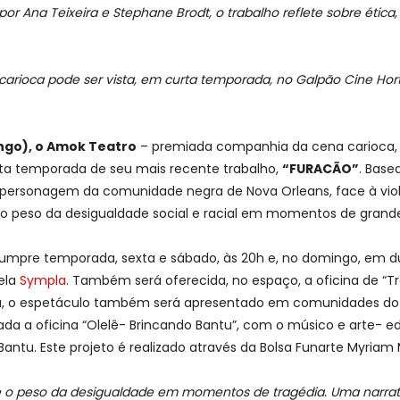
 por
Ana Teixeira e Stephane Brodt
,
o trabalho reflete sobre ética
carioca
pode ser vista, em curta temporada, no Galpão Cine Hort
ingo), o Amok Teatro
– premiada companhia da cena carioca, c
urta temporada de seu mais recente trabalho,
“FURACÃO”
. Base
personagem da comunidade negra de Nova Orleans, face à violê
o peso da desigualdade social e racial em momentos de grande
cumpre temporada, sexta e sábado, às 20h e, no domingo, em dua
pela
Sympla
. Também será oferecida, no espaço, a oficina de “
ada, o espetáculo também será apresentado em comunidades d
zada a oficina “Olelê- Brincando Bantu”, com o músico e arte- 
antu. Este projeto é realizado através da Bolsa Funarte Myriam 
e o peso da desigualdade em momentos de tragédia. Uma narrati