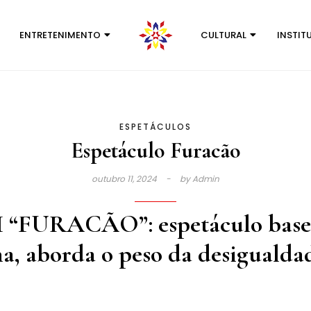
ENTRETENIMENTO
CULTURAL
INSTIT
ESPETÁCULOS
Espetáculo Furacão
outubro 11, 2024
by
Admin
BH “FURACÃO”:
espetáculo base
a, aborda o peso da desigualdad