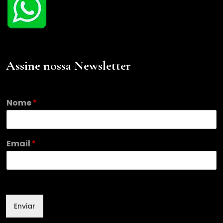
Assine nossa Newsletter
Nome
*
*
Email
*
*
E
m
a
i
l
Enviar