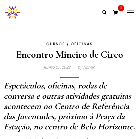
Skip
0
to
content
CURSOS / OFICINAS
Encontro Mineiro de Circo
junho 27, 2022
by
Admin
Espetáculos, oficinas, rodas de
conversa e outras atividades gratuitas
acontecem no Centro de Referência
das Juventudes, próximo à Praça da
Estação, no centro de Belo Horizonte.