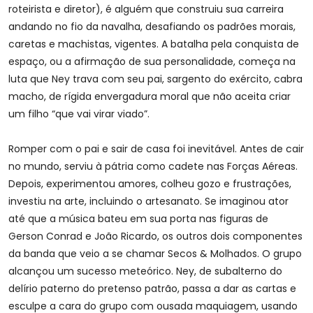
roteirista e diretor), é alguém que construiu sua carreira
andando no fio da navalha, desafiando os padrões morais,
caretas e machistas, vigentes. A batalha pela conquista de
espaço, ou a afirmação de sua personalidade, começa na
luta que Ney trava com seu pai, sargento do exército, cabra
macho, de rígida envergadura moral que não aceita criar
um filho “que vai virar viado”.
Romper com o pai e sair de casa foi inevitável. Antes de cair
no mundo, serviu à pátria como cadete nas Forças Aéreas.
Depois, experimentou amores, colheu gozo e frustrações,
investiu na arte, incluindo o artesanato. Se imaginou ator
até que a música bateu em sua porta nas figuras de
Gerson Conrad e João Ricardo, os outros dois componentes
da banda que veio a se chamar Secos & Molhados. O grupo
alcançou um sucesso meteórico. Ney, de subalterno do
delírio paterno do pretenso patrão, passa a dar as cartas e
esculpe a cara do grupo com ousada maquiagem, usando