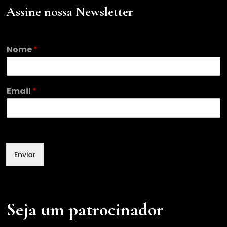
Assine nossa Newsletter
Nome
*
*
Email
*
E
m
a
i
l
N
Enviar
o
m
e
Seja um patrocinador