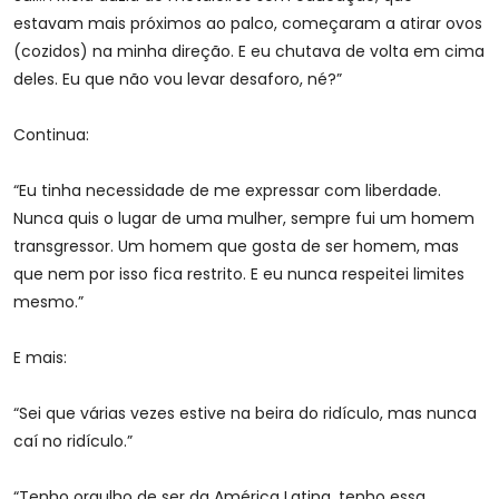
estavam mais próximos ao palco, começaram a atirar ovos
(cozidos) na minha direção. E eu chutava de volta em cima
deles. Eu que não vou levar desaforo, né?”
Continua:
“Eu tinha necessidade de me expressar com liberdade.
Nunca quis o lugar de uma mulher, sempre fui um homem
transgressor. Um homem que gosta de ser homem, mas
que nem por isso fica restrito. E eu nunca respeitei limites
mesmo.”
E mais:
“Sei que várias vezes estive na beira do ridículo, mas nunca
caí no ridículo.”
“Tenho orgulho de ser da América Latina, tenho essa