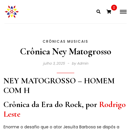
Skip
0
to
content
CRÔNICAS MUSICAIS
Crônica Ney Matogrosso
julho 3, 2025
by
Admin
NEY MATOGROSSO – HOMEM
COM H
Crônica da Era do Rock, por
Rodrigo
Leste
Enorme o desafio que o ator Jesuíta Barbosa se dispôs a