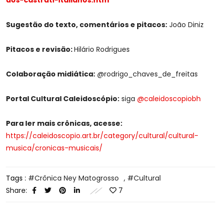
dos-castrati-italianos.htm
Crônica
Ney
Sugestão do texto, comentários e pitacos:
João Diniz
Matogrosso
Pitacos e revisão:
Hilário Rodrigues
Colaboração midiática:
@rodrigo_chaves_de_freitas
Portal Cultural Caleidoscópio:
siga
@caleidoscopiobh
Para ler mais crônicas, acesse:
https://caleidoscopio.art.br/category/cultural/cultural-
musica/cronicas-musicais/
Tags :
Crônica Ney Matogrosso
,
Cultural
Share:
7