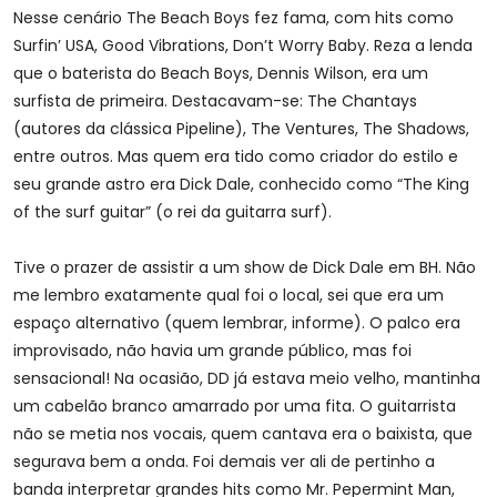
Nesse cenário The Beach Boys fez fama, com hits como
Surfin’ USA, Good Vibrations, Don’t Worry Baby. Reza a lenda
que o baterista do Beach Boys, Dennis Wilson, era um
surfista de primeira. Destacavam-se: The Chantays
(autores da clássica Pipeline), The Ventures, The Shadows,
entre outros. Mas quem era tido como criador do estilo e
seu grande astro era Dick Dale, conhecido como “The King
of the surf guitar” (o rei da guitarra surf).
Tive o prazer de assistir a um show de Dick Dale em BH. Não
me lembro exatamente qual foi o local, sei que era um
espaço alternativo (quem lembrar, informe). O palco era
improvisado, não havia um grande público, mas foi
sensacional! Na ocasião, DD já estava meio velho, mantinha
um cabelão branco amarrado por uma fita. O guitarrista
não se metia nos vocais, quem cantava era o baixista, que
segurava bem a onda. Foi demais ver ali de pertinho a
banda interpretar grandes hits como Mr. Pepermint Man,