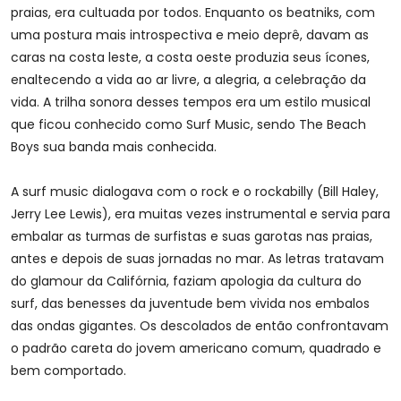
praias, era cultuada por todos. Enquanto os beatniks, com
uma postura mais introspectiva e meio deprê, davam as
caras na costa leste, a costa oeste produzia seus ícones,
enaltecendo a vida ao ar livre, a alegria, a celebração da
vida. A trilha sonora desses tempos era um estilo musical
que ficou conhecido como Surf Music, sendo The Beach
Boys sua banda mais conhecida.
A surf music dialogava com o rock e o rockabilly (Bill Haley,
Jerry Lee Lewis), era muitas vezes instrumental e servia para
embalar as turmas de surfistas e suas garotas nas praias,
antes e depois de suas jornadas no mar. As letras tratavam
do glamour da Califórnia, faziam apologia da cultura do
surf, das benesses da juventude bem vivida nos embalos
das ondas gigantes. Os descolados de então confrontavam
o padrão careta do jovem americano comum, quadrado e
bem comportado.