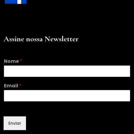
Assine nossa Newsletter
Nome
*
*
Email
*
*
N
o
m
e
Enviar