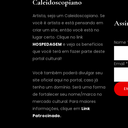
Caleidoscopiano
Artista, seja um Caleidoscopiano. Se
Assi
você é artista e está pensando em
criar um site, então você está no
lugar certo. Clique no link
Email
Nome
HOSPEDAGEM
e veja os benefícios
Nome
que você terá em fazer parte deste
portal cultural!
Email
*
Você também poderá divulgar seu
site oficial aqui no portal, caso já
tenha um domínio. Será uma forma
E
de fortalecer seu nome/marca no
mercado cultural. Para maiores
informações, clique em
Link
Patrocinado.