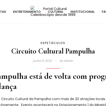
STAS
ENTRETENIMENTO
CULTURAL
INSTITUCIONAL
FA
ESPETÁCULOS
Circuito Cultural Pampulha
junho 6, 2022
by
Admin
ampulha está de volta com pro
 dança
o Circuito Cultural da Pampulha com mais de 20 atrações locais
ctivamente. Evento acontecerá no Estacionamento 1 do Mineir