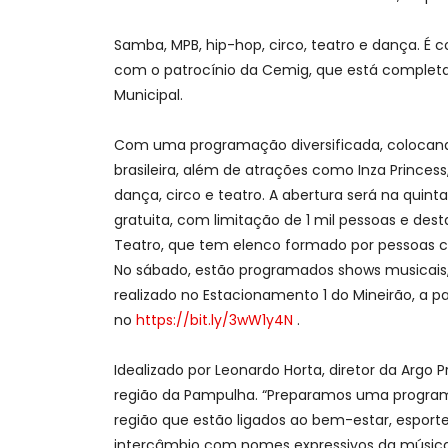
Samba, MPB, hip-hop, circo, teatro e dança. É c
com o patrocínio da Cemig, que está completand
Municipal.
Com uma programação diversificada, colocando
brasileira, além de atrações como Inza Princes
dança, circo e teatro. A abertura será na quint
gratuita, com limitação de 1 mil pessoas e de
Teatro, que tem elenco formado por pessoas com 
No sábado, estão programados shows musicais,
realizado no Estacionamento 1 do Mineirão, a par
no
https://bit.ly/3wW1y4N
.
Idealizado por Leonardo Horta, diretor da Argo
região da Pampulha. “Preparamos uma programaç
região que estão ligados ao bem-estar, esporte
intercâmbio com nomes expressivos da música n