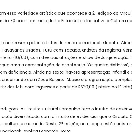
om essa variedade artística que acontece a 2ª edição do Circuit
o 70 anos, por meio da Lei Estadual de Incentivo à Cultura de 
 no mesmo palco artistas de renome nacional e local, o Circui
s, Havayanas Usadas, Tutu com Tacacá, artistas da regional Ven
a-feira (16/06), com diversas atrações e show de Jorge Aragão. 
staque para a apresentação do espetáculo “Os quatro distinto
deficiência. Ainda na sexta, haverá apresentação infantil e ofi
 encerrando com Zeca Baleiro. Abaixo a programação completa.
tir das 14h, com ingressos a partir de R$30,00 (inteira no 1° lote
 Produções, o Circuito Cultural Pampulha tem o intuito de desen
ão diversificada com o intuito de evidenciar que o Circuito 
s, cultura e memória. Nesta 2ª edição, no escopo estão artista
acional”, explica Leonardo Horta.