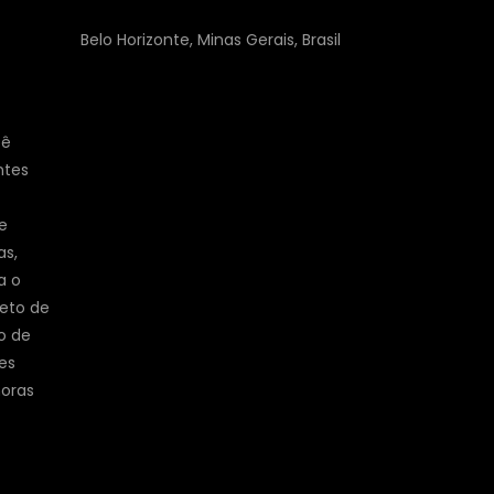
Belo Horizonte, Minas Gerais, Brasil
cê
ntes
e
as,
a o
jeto de
o de
es
horas