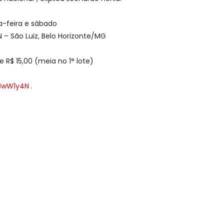
ta-feira e sábado
 – São Luiz, Belo Horizonte/MG
 e R$ 15,00 (meia no 1° lote)
y/3wW1y4N
.