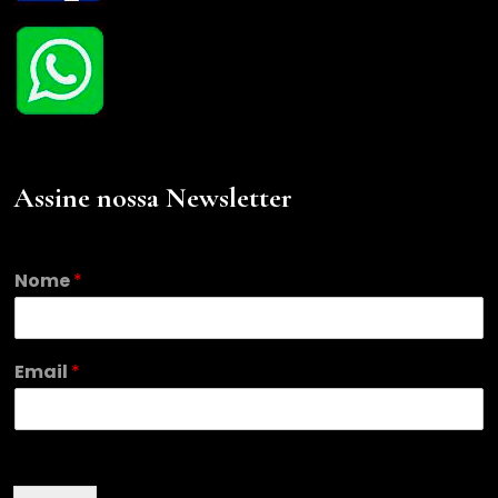
Assine nossa Newsletter
*
Nome
*
E
m
a
i
Email
*
l
E
m
a
i
l