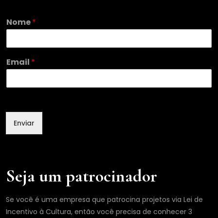
N
Nome
*
o
m
e
E
Email
*
m
a
i
l
N
o
Enviar
m
e
Seja um patrocinador
Se você é uma empresa que patrocina projetos via Lei de
Incentivo à Cultura, então você precisa de conhecer 3