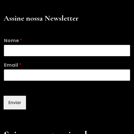
Assine nossa Newsletter
E
Nome
*
m
a
i
l
Email
*
E
m
a
i
l
N
Enviar
o
m
e