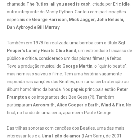
chamada
The Rutles: all you need is cash
, criada por
Eric Idle
,
outro integrante do Monty Python. Contou com participações
especiais de
George Harrison, Mick Jagger, John Belushi,
Dan Aykroyd e Bill Murray
.
Também em 1978 foi realizada uma bomba com o título
Sgt.
Pepper’s Lonely Hearts Club Band
, um estrondoso fracasso de
público e crítica, considerado um dos piores filmes já feitos.
Teve a produção musical de
George Martin
, o “quinto beatle”,
mas nem isso salvou o filme. Tem uma história vagamente
inspirada nas canções dos Beatles, com uma certa atenção ao
álbum homônimo da banda. Nos papéis principais estão
Peter
Frampton
e os integrantes dos Bee Gees (?!). Também
participaram
Aerosmith, Alice Cooper e Earth, Wind & Fire
. No
final, no fundo de uma cena, aparecem Paul e George.
Das trilhas sonoras com canções dos Beatles, uma das mais
interessantes é a
Uma lição de amor
(I Am Sam), de 2001.