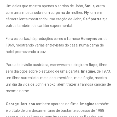
Um deles que mostra apenas o sorriso de John,
Smile
; outro
com uma mosca sobre um corpo nu de mulher,
Fly
; um em
câmera lenta mostrando uma ereção de John,
Self portrait
; e
outros também de caráter experimental.
Fora os curtas, há produções como o famoso
Honeymoon
, de
1969, mostrando várias entrevistas do casal numa cama de
hotel promovendo a paz.
Para a televisão austríaca, escreveram e dirigiram
Rape
, filme
sem diálogos sobre o estupro de uma garota.
Imagine
, de 1973,
um filme surrealista, meio documentário, meio ficção, mostra
um dia da vida de John e Yoko, além trazer a famosa canção de
mesmo nome.
George Harrison
também aparece no filme.
Imagine
também
é o título de um documentário de bastante sucesso de 1988
sobre a vida de Lennon, com imagens desde os Beatles até