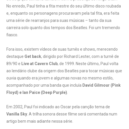
No enredo, Paul tinha a fita mestre do seu último disco roubada
e, enquanto os personagens procuravam pela tal fita, era feita
uma série de rearranjos para suas músicas – tanto da sua
carreira solo quanto dos tempos dos Beatles. Foi um tremendo
fiasco.
Fora isso, existem vídeos de suas turnês e shows, merecendo
destaque
Get back
, dirigido por Richard Lester, com a turnê de
89/90 e
Live at Cavern Club
, de 1999. Neste último, Paul volta
ao lendário clube da origem dos Beatles para tocar músicas que
ouvia quando era jovem e algumas novas no mesmo estilo,
acompanhado por uma banda que incluía
David Gilmour (Pink
Floyd) e Ian Paice (Deep Purple)
.
Em 2002, Paul foi indicado ao Oscar pela canção tema de
Vanilla Sky
. A trilha sonora desse filme será comentada num
artigo bem mais adiante nessa série.