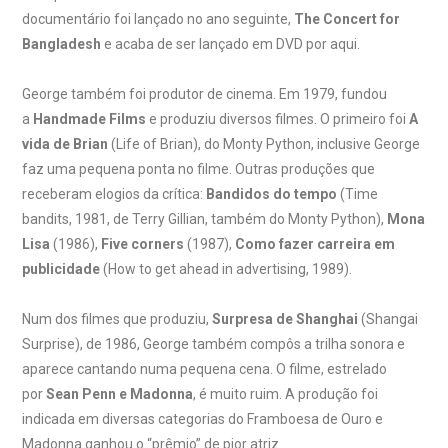
documentário foi lançado no ano seguinte,
The Concert for
Bangladesh
e acaba de ser lançado em DVD por aqui.
George também foi produtor de cinema. Em 1979, fundou
a
Handmade Films
e produziu diversos filmes. O primeiro foi
A
vida de Brian
(Life of Brian), do Monty Python, inclusive George
faz uma pequena ponta no filme. Outras produções que
receberam elogios da crítica:
Bandidos do tempo
(Time
bandits, 1981, de Terry Gillian, também do Monty Python),
Mona
Lisa
(1986),
Five corners
(1987),
Como fazer carreira em
publicidade
(How to get ahead in advertising, 1989).
Num dos filmes que produziu,
Surpresa de Shanghai
(Shangai
Surprise), de 1986, George também compôs a trilha sonora e
aparece cantando numa pequena cena. O filme, estrelado
por
Sean Penn e Madonna
, é muito ruim. A produção foi
indicada em diversas categorias do Framboesa de Ouro e
Madonna ganhou o “prêmio” de pior atriz.