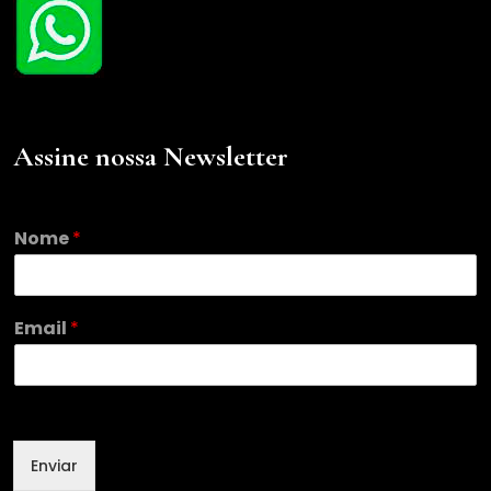
Assine nossa Newsletter
Nome
*
E
Email
*
m
a
i
l
N
o
Enviar
m