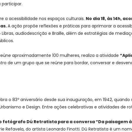
 participar.
 a acessibilidade nos espaços culturais.
No dia 18, às 14h, a
cas.
A ação propõe reflexões e práticas para aprimorar a acessib
Libras, audiodescrição e Braille, além de estratégias de medi
blicos.
 reúne aproximadamente 100 mulheres, realiza a atividade
“Apli
ro de um grupo que se reúne para bordar, conversar e desven
a o 83º aniversário desde sua inauguração, em 1942, quando 
rbanismo e Design. Entre ações celebrativas e atividades de r
, o fotógrafo Dú Retratista para a conversa “Da paisagem
 Refavela, do artista Leonardo Finotti. Dú Retratista é um nome