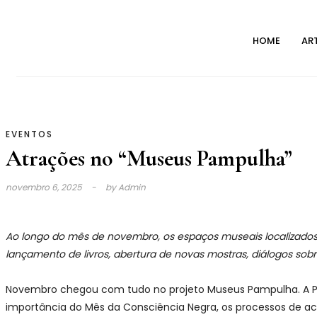
Skip
to
HOME
AR
content
EVENTOS
Atrações no “Museus Pampulha”
novembro 6, 2025
by
Admin
Ao longo do mês de novembro, os espaços museais localizad
lançamento de livros, abertura de novas mostras, diálogos sobre 
Novembro chegou com tudo no projeto Museus Pampulha. A Prefe
importância do Mês da Consciência Negra, os processos de ac