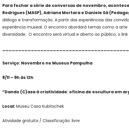
Para fechar a série de conversas de novembro, acontece 
Rodrigues (MASP), Adriana Mortara e Daniele Sá (Pedago
diálogo e transformação. A partir das experiências das convi
experiência museal. O encontro abordará temas como a arte e
diversidade. O encontro será virtual e aberto ao público, o lin
________________________________________
Serviço: Novembro no Museus Pampulha
8/11 – 9h às 12h
“Dando (C)asa à criatividade: oficina de escultura em ar
Local:
Museu Casa Kubitschek
Atividade gratuita / Classificação: livre