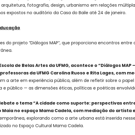
e arquitetura, fotografia, design, urbanismo em relações múltip
lhos expostos no auditório da Casa do Baile até 24 de janeiro.
 educação
s do projeto “Diálogos MAP”, que proporciona encontros entre a
rânea.
 da Escola de Belas Artes da UFMG, acontece o “Diálogos MAP
professoras da UFMG Carolina Ruoso e Rita Lages, com me
 arte em experiência pública, além de refletir sobre o papel d
e público — as dimensões éticas, políticas e poéticas envolvida
m debate o tema “A cidade como suporte: perspectivas ent
vo Maia no espaço Mama Cadela, com mediação do artista e
temporânea, explorando como a arte urbana está inserida nesse
alizado no Espaço Cultural Mama Cadela.