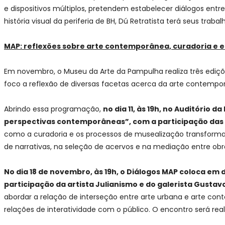
e dispositivos múltiplos, pretendem estabelecer diálogos entr
história visual da periferia de BH, Dú Retratista terá seus traba
MAP: reflexões sobre arte contemporânea, curadoria e
Em novembro, o Museu da Arte da Pampulha realiza três ediçõe
foco a reflexão de diversas facetas acerca da arte contempo
Abrindo essa programação,
no dia 11, às 19h, no Auditório
perspectivas contemporâneas”, com a participação das 
como a curadoria e os processos de musealização transformam a
de narrativas, na seleção de acervos e na mediação entre obra 
No dia 18 de novembro, às 19h, o Diálogos MAP coloca e
participação da artista Julianismo e do galerista Gusta
abordar a relação de interseção entre arte urbana e arte con
relações de interatividade com o público. O encontro será re