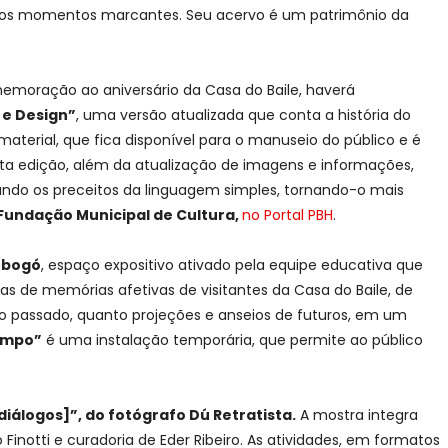
outros momentos marcantes. Seu acervo é um patrimônio da
moração ao aniversário da Casa do Baile, haverá
 e Design”
, uma versão atualizada que conta a história do
terial, que fica disponível para o manuseio do público e é
sta edição, além da atualização de imagens e informações,
zando os preceitos da linguagem simples, tornando-o mais
 Fundação Municipal de Cultura,
no Portal PBH
.
obogó
, espaço expositivo ativado pela equipe educativa que
as de memórias afetivas de visitantes da Casa do Baile, de
o passado, quanto projeções e anseios de futuros, em um
empo”
é uma instalação temporária, que permite ao público
iálogos]”, do fotógrafo Dú Retratista.
A mostra integra
otti e curadoria de Eder Ribeiro. As atividades, em formatos