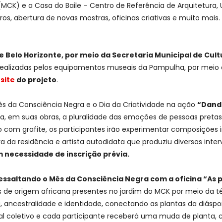
MCK) e a Casa do Baile – Centro de Referência de Arquitetura
os, abertura de novas mostras, oficinas criativas e muito mais.
e Belo Horizonte, por meio da Secretaria Municipal de Cul
ealizadas pelos equipamentos museais da Pampulha, por meio d
o
site
do projeto
.
 da Consciência Negra e o Dia da Criatividade na ação
“Dando
ta, em suas obras, a pluralidade das emoções de pessoas pre
o com grafite, os participantes irão experimentar composições i
da residência e artista autodidata que produziu diversas inte
m necessidade de inscrição prévia.
 ressaltando o Mês da Consciência Negra com a oficina “A
s de origem africana presentes no jardim do MCK por meio da t
 ancestralidade e identidade, conectando as plantas da diáspor
aral coletivo e cada participante receberá uma muda de planta