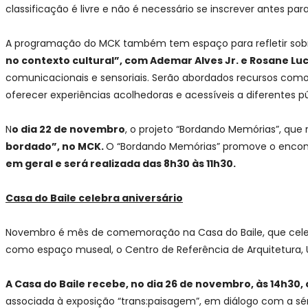
classificação é livre e não é necessário se inscrever antes para
A programação do MCK também tem espaço para refletir sobre
no contexto cultural”, com Ademar Alves Jr. e Rosane Lu
comunicacionais e sensoriais. Serão abordados recursos como 
oferecer experiências acolhedoras e acessíveis a diferentes pú
N
o dia 22 de novembro
, o projeto “Bordando Memórias”, que
bordado”, no MCK.
O “Bordando Memórias” promove o encont
em geral e será realizada das 8h30 às 11h30.
Casa do Baile celebra aniversário
Novembro é mês de comemoração na Casa do Baile, que celebr
como espaço museal, o Centro de Referência de Arquitetura, U
A Casa do Baile recebe, no dia 26 de novembro, às 14h30
associada à exposição “trans:paisagem”, em diálogo com a série