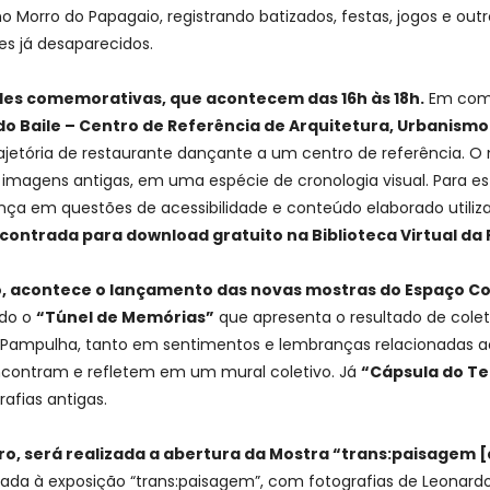
no Morro do Papagaio, registrando batizados, festas, jogos e 
es já desaparecidos.
es comemorativas, que acontecem das 16h às 18h.
Em come
o Baile – Centro de Referência de Arquitetura, Urbanismo
etória de restaurante dançante a um centro de referência. O ma
 imagens antigas, em uma espécie de cronologia visual. Para e
ança em questões de acessibilidade e conteúdo elaborado utili
ncontrada para download gratuito na Biblioteca Virtual da
, acontece o lançamento das novas mostras do Espaço C
ado o
“Túnel de Memórias”
que apresenta o resultado de colet
a Pampulha, tanto em sentimentos e lembranças relacionadas a
encontram e refletem em um mural coletivo. Já
“Cápsula do T
rafias antigas.
, será realizada a abertura da Mostra “trans:paisagem [d
 à exposição “trans:paisagem”, com fotografias de Leonardo Fin