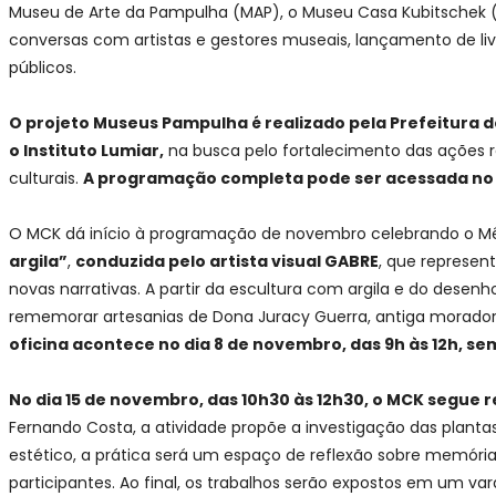
Museu de Arte da Pampulha (MAP), o Museu Casa Kubitschek (
conversas com artistas e gestores museais, lançamento de livr
públicos.
O projeto Museus Pampulha é realizado pela Prefeitura d
o Instituto Lumiar,
na busca pelo fortalecimento das ações r
culturais.
A programação completa pode ser acessada n
O MCK dá início à programação de novembro celebrando o Mês
argila”
,
conduzida pelo artista visual GABRE
, que represen
novas narrativas. A partir da escultura com argila e do desenh
rememorar artesanias de Dona Juracy Guerra, antiga moradora 
oficina acontece no dia 8 de novembro, das 9h às 12h, se
No dia 15 de novembro, das 10h30 às 12h30, o MCK segue
Fernando Costa, a atividade propõe a investigação das planta
estético, a prática será um espaço de reflexão sobre memória,
participantes. Ao final, os trabalhos serão expostos em um v