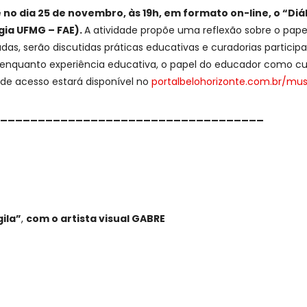
no dia 25 de novembro, às 19h, em formato on-line, o “Di
gia UFMG – FAE).
A atividade propõe uma reflexão sobre o pap
dadas, serão discutidas práticas educativas e curadorias parti
nquanto experiência educativa, o papel do educador como curad
k de acesso estará disponível no
portalbelohorizonte.com.br/m
___________________________________
gila”
,
com o artista visual GABRE