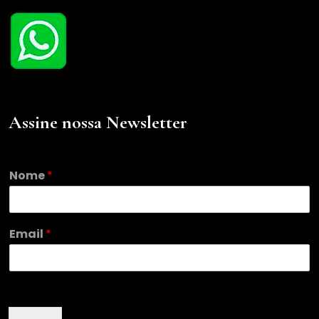
Assine nossa Newsletter
N
Nome
*
o
m
e
*
Email
*
*