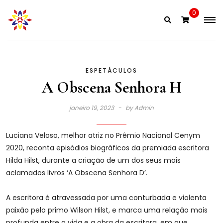
Skip
0
to
content
ESPETÁCULOS
A Obscena Senhora H
janeiro 19, 2023
by
Admin
Luciana Veloso, melhor atriz no Prêmio Nacional Cenym
2020, reconta episódios biográficos da premiada escritora
Hilda Hilst, durante a criação de um dos seus mais
aclamados livros ‘A Obscena Senhora D’.
A escritora é atravessada por uma conturbada e violenta
paixão pelo primo Wilson Hilst, e marca uma relação mais
profunda entre a vida e a obra da escritora, em que