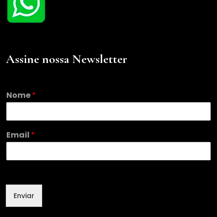
Assine nossa Newsletter
Nome
*
N
Email
*
o
m
e
E
m
a
Enviar
i
l