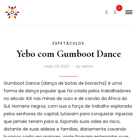
Skip
0
to
content
ESPETÁCULOS
Yebo com Gumboot Dance
maio 23, 2022
by
Admin
Gumboot Dance (dança de botas de borracha) é uma
forma de dança popular que foi criada pelos trabalhadores
no século XIX nas minas de ouro e de carvão da África do
Sul. Homens negros, com sua a força de trabalho explorada
pelos senhores do capital, lutavam para conquistar riquezas
que jamais teriam para si. Expondo suas vidas ao risco,
distante de suas aldeias e famílias, diariamente cavando
buracos cada vez maiores, onde ficavam enterradas suas