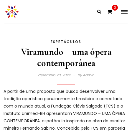
Skip
0
to
content
ESPETÁCULOS
Viramundo – uma ópera
contemporânea
dezembro 20, 2022
by
Admin
A partir de uma proposta que busca desenvolver uma
tradição operística genuinamente brasileira e conectada
com o mundo atual, a Fundação Clóvis Salgado (FCS) e o
Instituto Unimed-BH apresentam VIRAMUNDO – UMA ÓPERA
CONTEMPORÂNEA, espetáculo inspirado na obra do escritor
mineiro Fernando Sabino. Concebida pela FCS em parceria