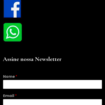
Assine nossa Newsletter
*
Nome
*
E
m
a
i
Email
*
l
*