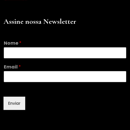
Assine nossa Newsletter
*
Nome
*
N
o
m
e
Email
*
N
o
m
e
Enviar