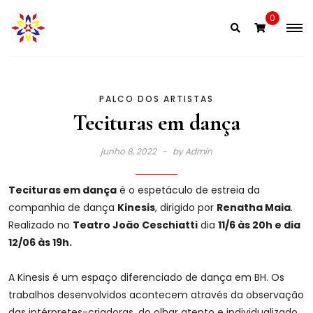
Skip
0
to
content
PALCO DOS ARTISTAS
Tecituras em dança
junho 8, 2022
by
Admin
Tecituras em dança
é o espetáculo de estreia da
companhia de dança
Kinesis
, dirigido por
Renatha Maia
.
Realizado no
Teatro João Ceschiatti
dia
11/6 às 20h e dia
12/06 às 19h.
A Kinesis é um espaço diferenciado de dança em BH. Os
trabalhos desenvolvidos acontecem através da observação
das intérpretes-criadoras, do olhar atento e individualizado