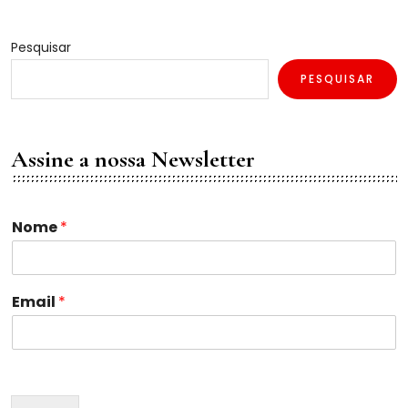
Pesquisar
PESQUISAR
Assine a nossa Newsletter
*
Nome
*
*
E
m
a
Email
*
i
l