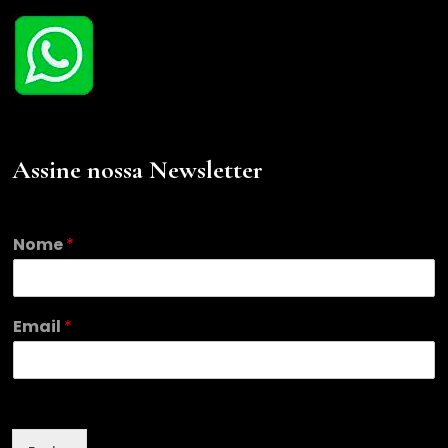
Assine nossa Newsletter
Nome
*
E
Email
*
m
a
i
l
*
E