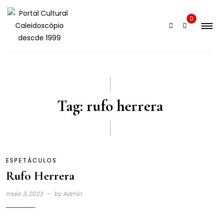
Skip
to
0
content
Tag:
rufo herrera
ESPETÁCULOS
Rufo Herrera
maio 3, 2023
by
Admin