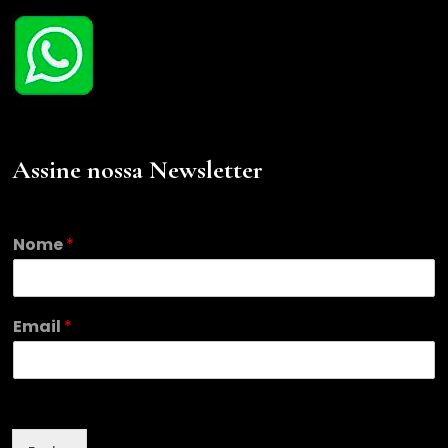
Assine nossa Newsletter
Nome
*
E
Email
*
m
a
i
l
N
o