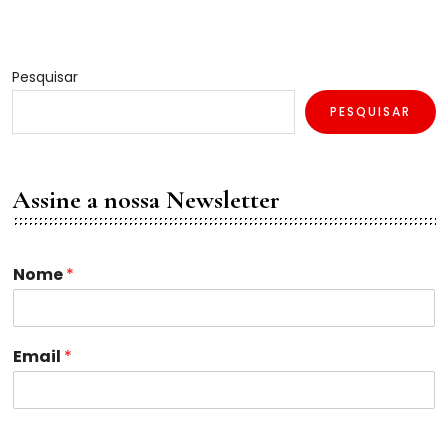
Pesquisar
PESQUISAR
Assine a nossa Newsletter
N
Nome
*
o
m
e
N
Email
*
o
m
e
N
o