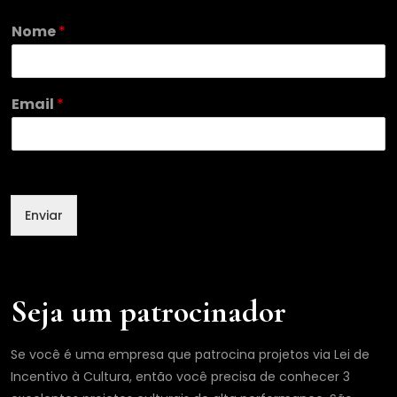
*
Nome
*
N
o
m
e
Email
*
Enviar
Seja um patrocinador
Se você é uma empresa que patrocina projetos via Lei de
Incentivo à Cultura, então você precisa de conhecer 3