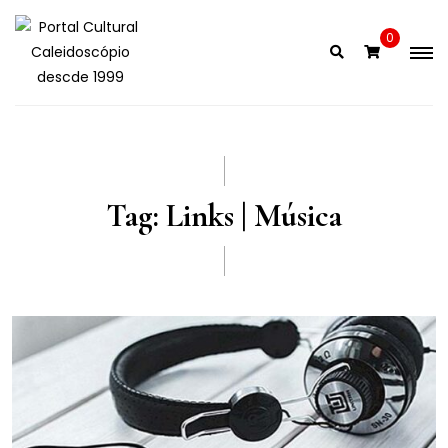
Skip
to
0
content
Tag:
Links | Música