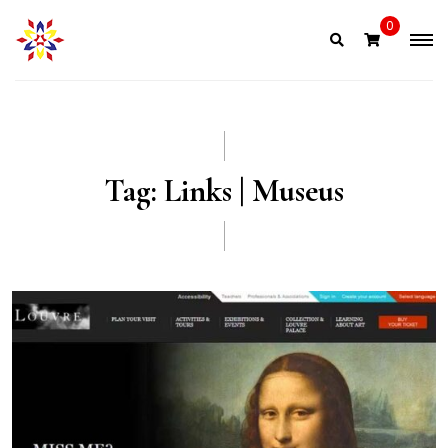
Skip
0
to
content
Tag:
Links | Museus