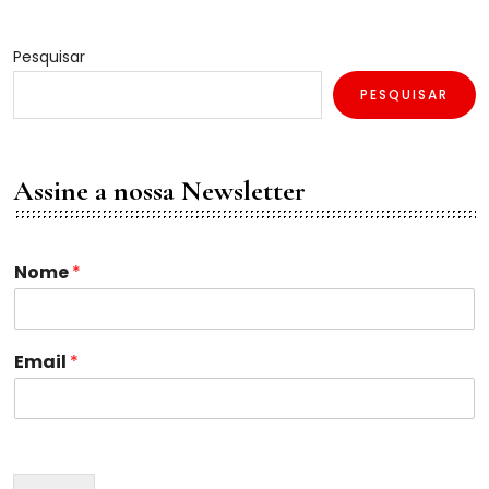
Pesquisar
PESQUISAR
Assine a nossa Newsletter
Nome
*
N
Email
*
o
m
e
E
m
a