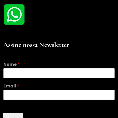
Assine nossa Newsletter
E
Nome
*
m
a
i
l
Email
*
N
o
m
e
E
m