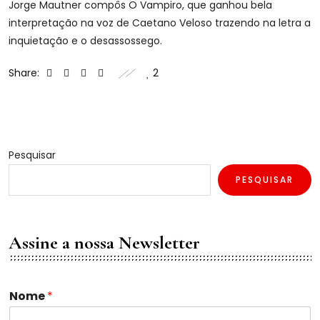
Jorge Mautner compôs O Vampiro, que ganhou bela
interpretação na voz de Caetano Veloso trazendo na letra a
inquietação e o desassossego.
Share:
2
Pesquisar
PESQUISAR
Assine a nossa Newsletter
*
Nome
*
E
m