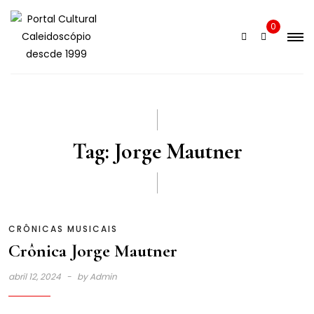
Skip
to
0
content
Tag:
Jorge Mautner
CRÔNICAS MUSICAIS
Crônica Jorge Mautner
abril 12, 2024
by
Admin