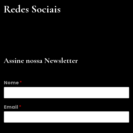
Redes Sociais
Assine nossa Newsletter
Nome
*
*
Email
*
E
m
a
i