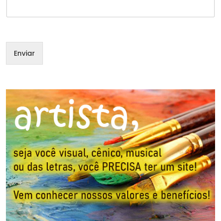
m
e
*
*
Enviar