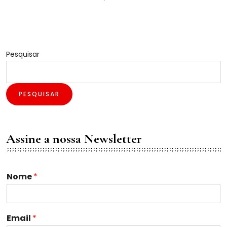
Pesquisar
PESQUISAR
Assine a nossa Newsletter
Nome
*
N
Email
*
o