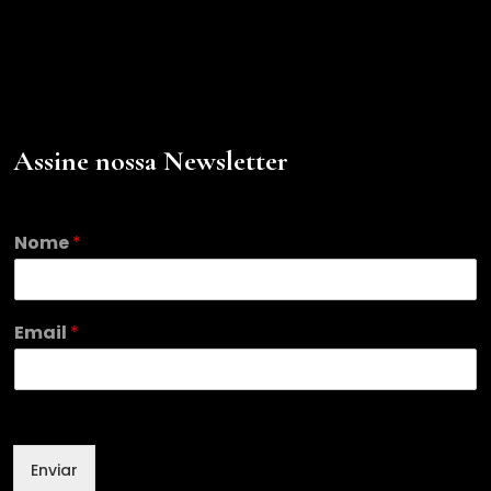
Assine nossa Newsletter
Nome
*
E
Email
*
m
a
i
l
N
o
Enviar
m