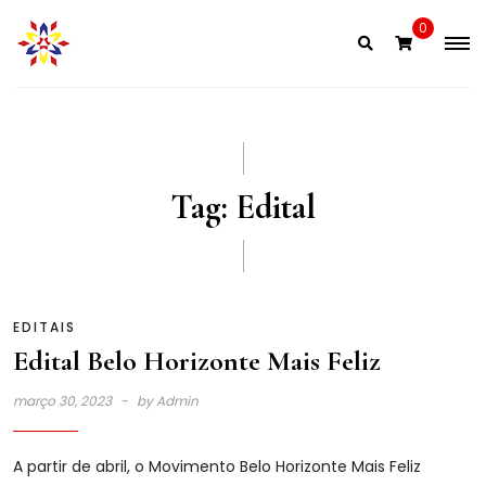
Skip
0
to
content
Tag:
Edital
EDITAIS
Edital Belo Horizonte Mais Feliz
março 30, 2023
by
Admin
A partir de abril, o Movimento Belo Horizonte Mais Feliz