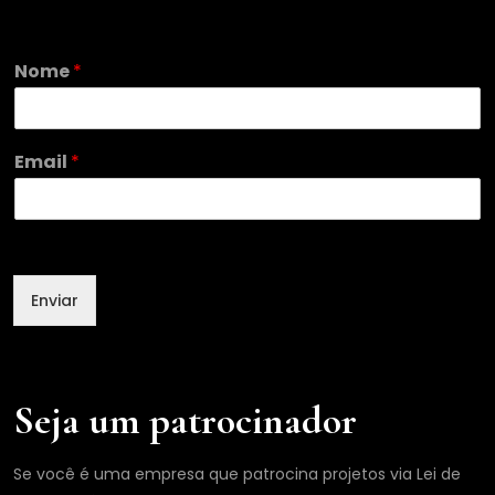
Nome
*
E
Email
*
m
a
i
l
N
o
Enviar
m
e
Seja um patrocinador
Se você é uma empresa que patrocina projetos via Lei de