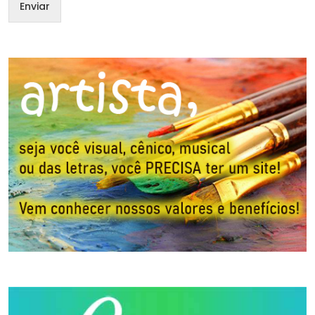
Enviar
m
e