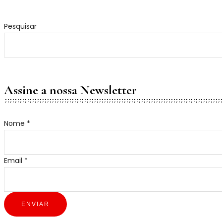
Pesquisar
Assine a nossa Newsletter
Email
Nome
*
Nome
Email
*
ENVIAR