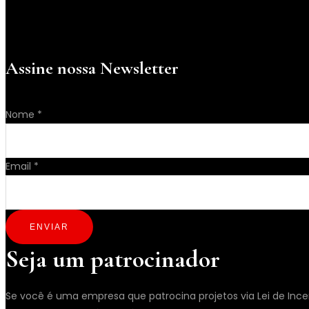
Assine nossa Newsletter
Nome
*
Email
Email
*
Nome
ENVIAR
Seja um patrocinador
Se você é uma empresa que patrocina projetos via Lei de Incen