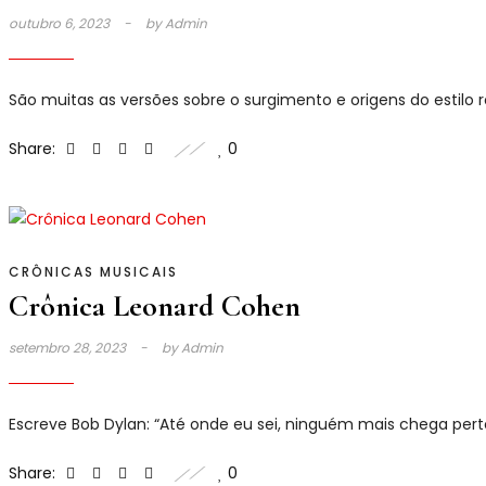
outubro 6, 2023
by
Admin
São muitas as versões sobre o surgimento e origens do estilo
Share:
0
CRÔNICAS MUSICAIS
Crônica Leonard Cohen
setembro 28, 2023
by
Admin
Escreve Bob Dylan: “Até onde eu sei, ninguém mais chega per
Share:
0