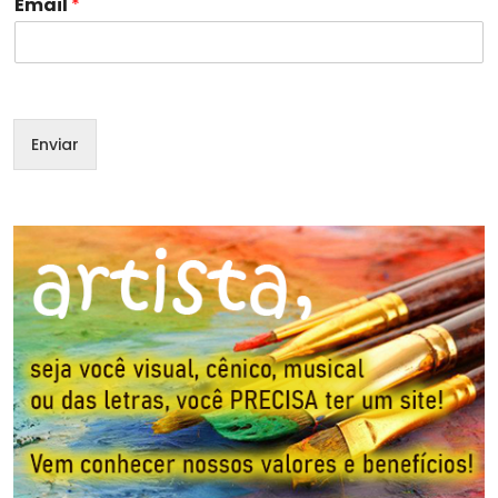
Email
*
*
Enviar