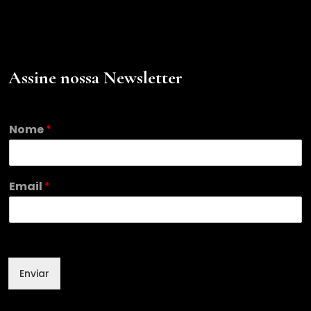
Assine nossa Newsletter
*
Nome
*
N
o
m
e
Email
*
N
o
m
e
Enviar