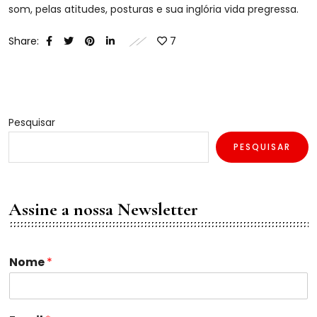
som, pelas atitudes, posturas e sua inglória vida pregressa.
Share:
7
Pesquisar
PESQUISAR
Assine a nossa Newsletter
N
Nome
*
o
m
e
*