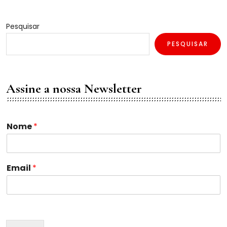
Pesquisar
PESQUISAR
Assine a nossa Newsletter
Nome
*
*
Email
*
E
m
a
i
l
*