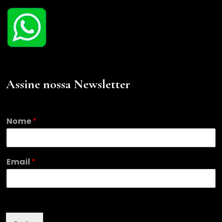
Assine nossa Newsletter
E
Nome
*
m
a
i
l
Email
*
E
m
a
i
l