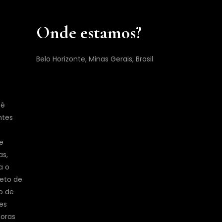
Onde estamos?
Belo Horizonte, Minas Gerais, Brasil
cê
ntes
e
as,
a o
jeto de
o de
es
horas