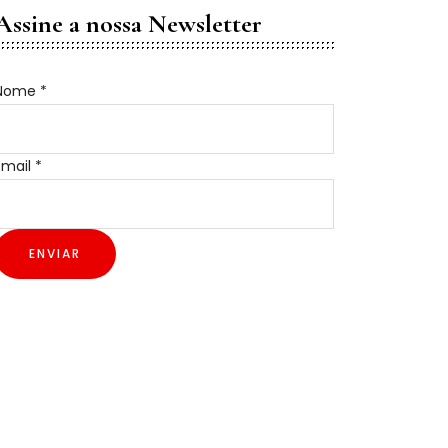
Assine a nossa Newsletter
Nome
*
Nome
Email
*
Email
ENVIAR