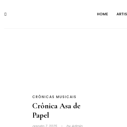
Skip
to
HOME
ARTI
content
CRÔNICAS MUSICAIS
Crônica Asa de
Papel
agosto 7, 2025
by
Admin