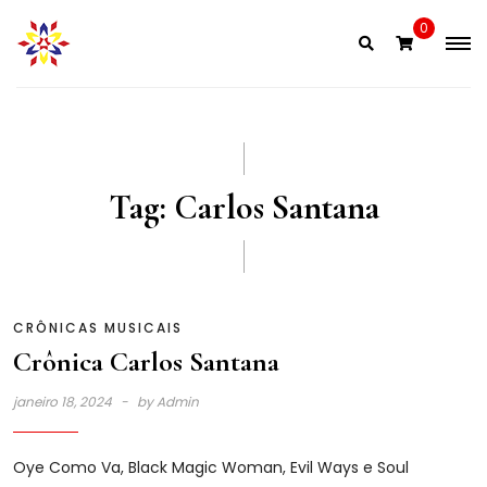
Skip
0
to
content
Tag:
Carlos Santana
CRÔNICAS MUSICAIS
Crônica Carlos Santana
janeiro 18, 2024
by
Admin
Oye Como Va, Black Magic Woman, Evil Ways e Soul