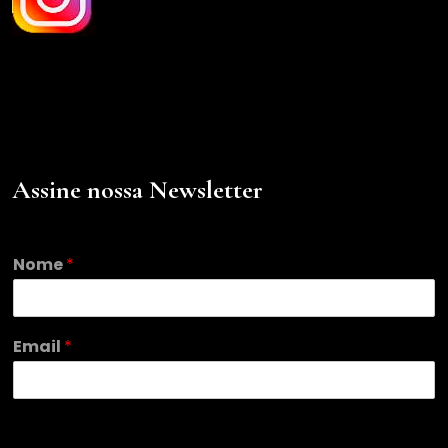
Assine nossa Newsletter
Nome
*
E
Email
*
m
a
i
l
E