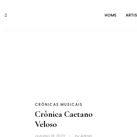
Skip
to
HOME
ARTI
content
CRÔNICAS MUSICAIS
Crônica Caetano
Veloso
outubro 19, 2023
by
Admin