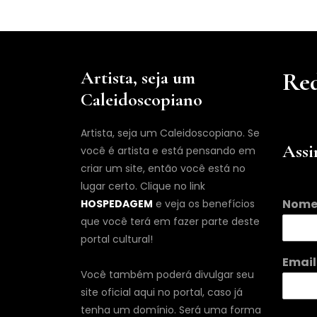
Artista, seja um
Red
Caleidoscopiano
Artista, seja um Caleidoscopiano. Se
Assi
você é artista e está pensando em
criar um site, então você está no
lugar certo. Clique no link
Nom
HOSPEDAGEM
e veja os benefícios
que você terá em fazer parte deste
portal cultural!
E
Emai
m
Você também poderá divulgar seu
a
site oficial aqui no portal, caso já
i
tenha um domínio. Será uma forma
l