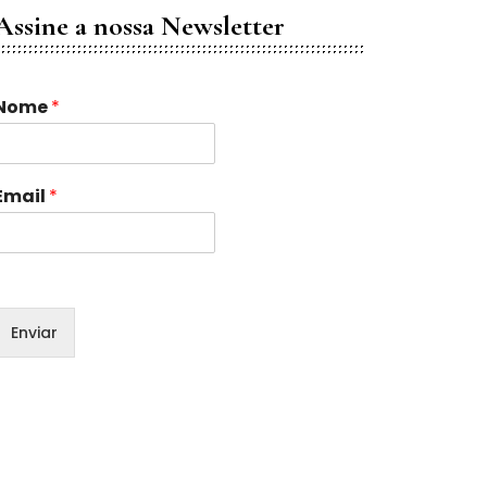
Assine a nossa Newsletter
N
Nome
*
o
m
e
E
Email
*
m
a
Enviar