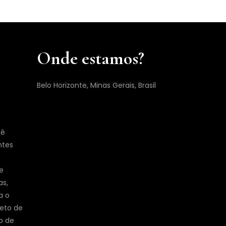
Onde estamos?
Belo Horizonte, Minas Gerais, Brasil
cê
ntes
e
as,
a o
jeto de
o de