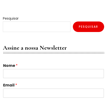
Pesquisar
PESQUISAR
Assine a nossa Newsletter
N
Nome
*
o
m
e
*
Email
*
N
o
m
e