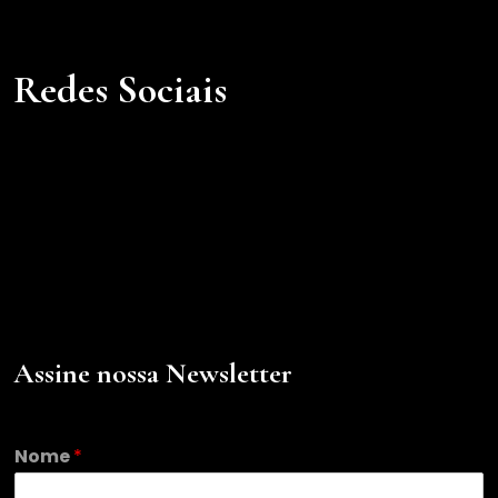
Redes Sociais
Assine nossa Newsletter
N
Nome
*
o
m