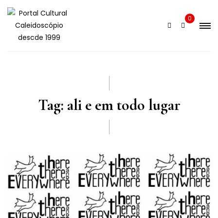
Skip
to
0
content
Tag:
ali e em todo lugar