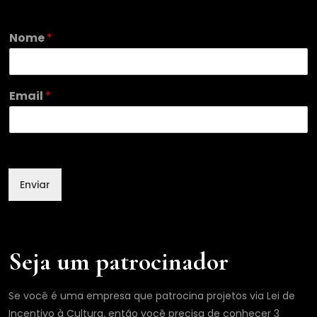
N
Nome
*
o
m
e
E
Email
*
m
a
i
l
Enviar
Seja um patrocinador
Se você é uma empresa que patrocina projetos via Lei de
Incentivo à Cultura, então você precisa de conhecer 3