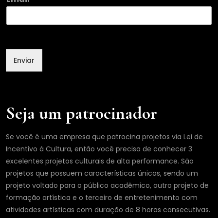
m
a
i
l
E
m
Enviar
a
i
l
N
o
Seja um patrocinador
m
e
Se você é uma empresa que patrocina projetos via Lei de
Incentivo à Cultura, então você precisa de conhecer 3
excelentes projetos culturais de alta performance. São
projetos que possuem características únicas, sendo um
projeto voltado para o público acadêmico, outro projeto de
formação artística e o terceiro de entretenimento com
atividades artísticas com duração de 8 horas consecutivas.