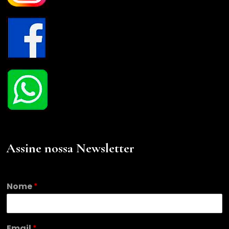
Assine nossa Newsletter
Nome
*
E
Email
*