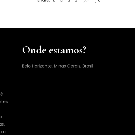
Share:
0
Onde estamos?
Belo Horizonte, Minas Gerais, Brasil
cê
ntes
e
as,
a o