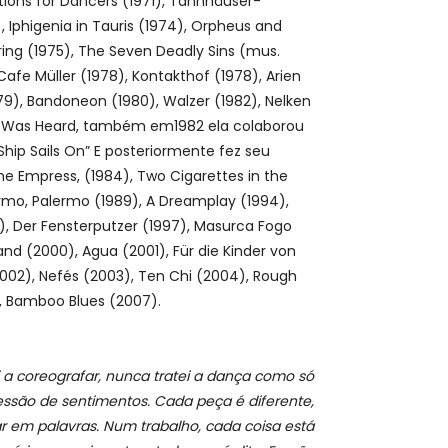
tions for Dancers (1971), Tannhäuser-
, Iphigenia in Tauris (1974), Orpheus and
pring (1975), The Seven Deadly Sins (mus.
 Cafe Müller (1978), Kontakthof (1978), Arien
79), Bandoneon (1980), Walzer (1982), Nelken
y Was Heard, também em1982 ela colaborou
 Ship Sails On” E posteriormente fez seu
he Empress, (1984), Two Cigarettes in the
lermo, Palermo (1989), A Dreamplay (1994),
), Der Fensterputzer (1997), Masurca Fogo
and (2000), Agua (2001), Für die Kinder von
002), Nefés (2003), Ten Chi (2004), Rough
, Bamboo Blues (2007).
a coreografar, nunca tratei a dança como só
essão de sentimentos. Cada peça é diferente,
car em palavras. Num trabalho, cada coisa está