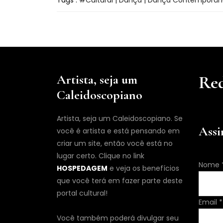
Tags :
Cultural | Dança | Dança Contemporâ
Artista, seja um
Red
Caleidoscopiano
Artista, seja um Caleidoscopiano. Se
Assi
você é artista e está pensando em
criar um site, então você está no
lugar certo. Clique no link
Nome
HOSPEDAGEM
e veja os benefícios
que você terá em fazer parte deste
portal cultural!
Nome
Email
*
Email
Você também poderá divulgar seu