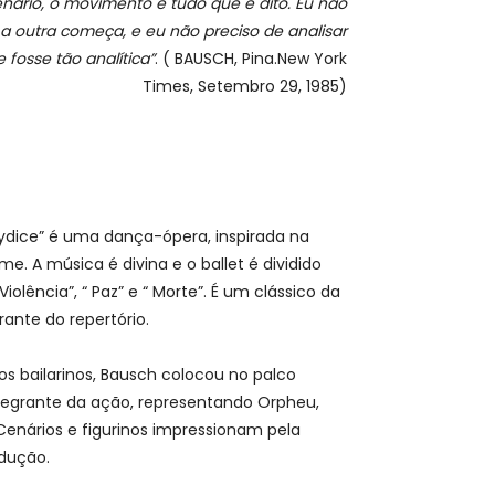
nário, o movimento e tudo que é dito. Eu não
a outra começa, e eu não preciso de analisar
se fosse tão analítica”
. ( BAUSCH, Pina.New York
Times, Setembro 29, 1985)
ydice” é uma dança-ópera, inspirada na
. A música é divina e o ballet é dividido
Violência”, “ Paz” e “ Morte”. É um clássico da
ante do repertório.
s bailarinos, Bausch colocou no palco
ntegrante da ação, representando Orpheu,
enários e figurinos impressionam pela
odução.