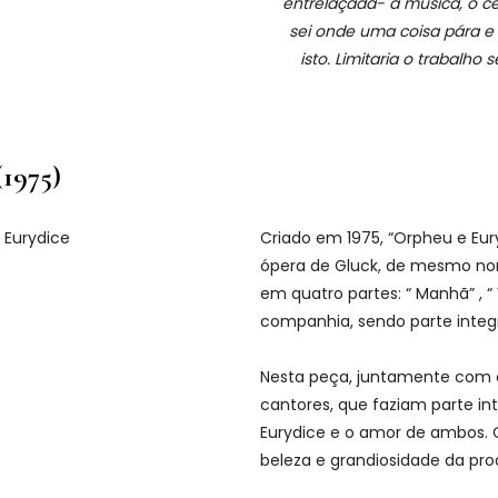
entrelaçada- a música, o ce
sei onde uma coisa pára e 
isto. Limitaria o trabalho 
(1975)
Criado em 1975, “Orpheu e Eur
ópera de Gluck, de mesmo nome
em quatro partes: “ Manhã” , “ 
companhia, sendo parte integr
Nesta peça, juntamente com o
cantores, que faziam parte i
Eurydice e o amor de ambos. C
beleza e grandiosidade da pr