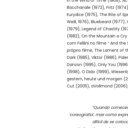
In the Wind of Time (1969), Ac
Bacchanale (1972), Fritz (1974)
Eurydice (1975), The Rite of S
Weill, 1976), Bluebeard (1977),
(1979), Legend of Chastity (19
(1982), On the Mountain a Cr
com Felilini no filme “ And the
próprio filme, The Lament of t
Dark (1985), Viktor (1986), Pa
Danzon (1995), Only You (1996
(1998), O Dido (1999), Wiesenl
gestern, heute und morgen (2
Cut (2005), aVollmond (2006)
“Quando comecei 
‘coreografia’, mas como expr
difícil de se colo