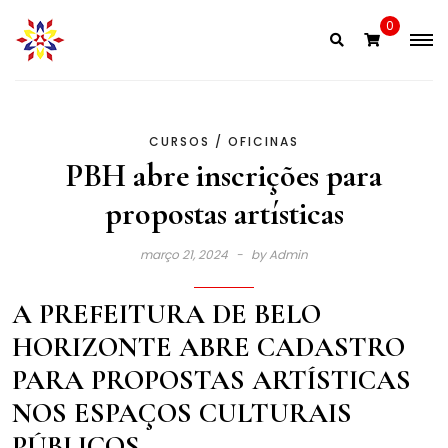
Skip
0
to
content
CURSOS / OFICINAS
PBH abre inscrições para
propostas artísticas
março 21, 2024
by
Admin
A PREFEITURA DE BELO
HORIZONTE ABRE CADASTRO
PARA PROPOSTAS ARTÍSTICAS
NOS ESPAÇOS CULTURAIS
PÚBLICOS