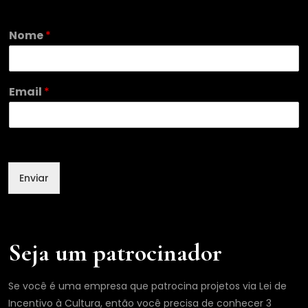
N
Nome
*
o
m
e
E
Email
*
m
a
i
l
N
o
Enviar
m
e
Seja um patrocinador
Se você é uma empresa que patrocina projetos via Lei de
Incentivo à Cultura, então você precisa de conhecer 3