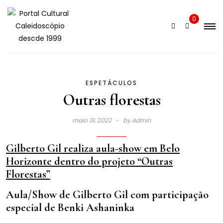
Skip
to
0
content
ESPETÁCULOS
Outras florestas
maio 31, 2022
by
Admin
Gilberto Gil realiza aula-show em Belo
Horizonte dentro do projeto “Outras
Florestas”
Aula/Show de Gilberto Gil com participação
especial de Benki Ashaninka