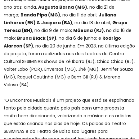
ano traz, ainda,
Augusta Barna
(MG)
, no dia 21 de
março;
Banda Pipa (MG)
, no dia 11 de abril;
Juliana
Linhares (RN) & Josyara (BA)
, no dia 18 de abril;
Grupo
Teresa (BH)
, no dia 9 de maio;
Mãeana
(RJ)
, no dia 16 de
maio;
Bruna Black (SP)
, no dia 6 de junho; e
Rodrigo
Alarcon (SP)
, no dia 20 de junho. Em 2023, na última edição
do projeto, foram realizados nos dois teatros do Centro
Cultural SESIMINAS shows de Zé Ibarra (RJ), Chico Chico (RJ),
Valter Lobo (POR), Enversos (MG), Jhê (MG), Jennifer Souza
(MG), Raquel Coutinho (MG) e Bem Gil (RJ) & Moreno
Veloso (BA).
“O Encontros Musicais é um projeto que está se espalhando
tanto pela cidade quanto pelo país com uma proposta
muito bem direcionada, valorizando a música e os artistas
que estão criando nos dias de hoje. Os palcos do Teatro
SESIMINAS e do Teatro de Bolso são lugares para