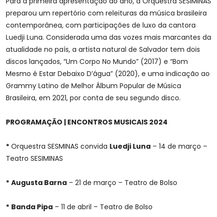
Para a primeira apresentação do ano, a Orquestra SESIMINAS
preparou um repertório com releituras da música brasileira
contemporânea, com participações de luxo da cantora
Luedji Luna. Considerada uma das vozes mais marcantes da
atualidade no país, a artista natural de Salvador tem dois
discos lançados, “Um Corpo No Mundo” (2017) e “Bom
Mesmo é Estar Debaixo D’água” (2020), e uma indicação ao
Grammy Latino de Melhor Álbum Popular de Música
Brasileira, em 2021, por conta de seu segundo disco.
PROGRAMAÇÃO
|
ENCONTROS MUSICAIS 2024
*
Orquestra SESMINAS convida
Luedji Luna
– 14 de março –
Teatro SESIMINAS
*
Augusta Barna
– 21 de março – Teatro de Bolso
*
Banda Pipa
– 11 de abril – Teatro de Bolso