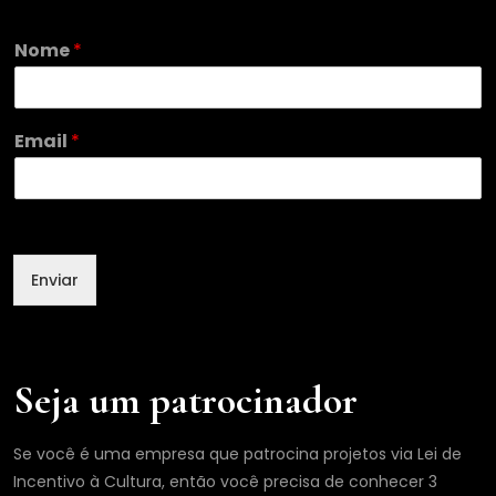
Nome
*
*
Email
*
E
m
a
i
l
N
Enviar
o
m
e
Seja um patrocinador
Se você é uma empresa que patrocina projetos via Lei de
Incentivo à Cultura, então você precisa de conhecer 3