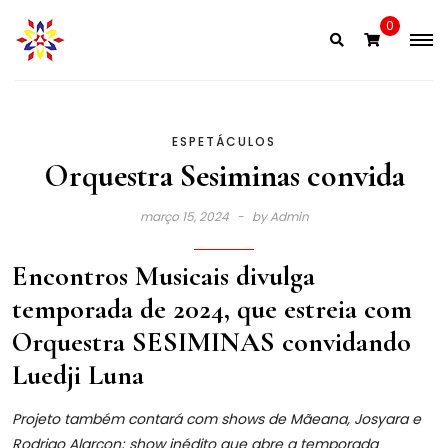
Skip
0
to
content
ESPETÁCULOS
Orquestra Sesiminas convida
março 15, 2024
by
Admin
Encontros Musicais divulga
temporada de 2024, que estreia com
Orquestra SESIMINAS convidando
Luedji Luna
Projeto também contará com shows de Mãeana, Josyara e
Rodrigo Alarcon; show inédito que abre a temporada