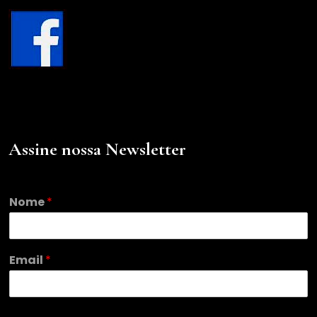
Assine nossa Newsletter
Nome
*
E
Email
*
m
a
i
l