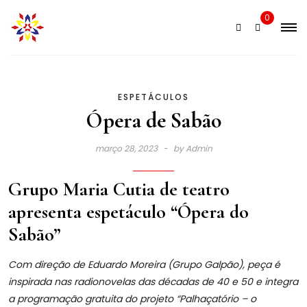
Skip
0
to
content
ESPETÁCULOS
Ópera de Sabão
março 28, 2023
by
Admin
Grupo Maria Cutia de teatro
apresenta espetáculo “Ópera do
Sabão”
Com direção de Eduardo Moreira (Grupo Galpão), peça é
inspirada nas radionovelas das décadas de 40 e 50 e integra
a programação gratuita do projeto “Palhaçatório – o