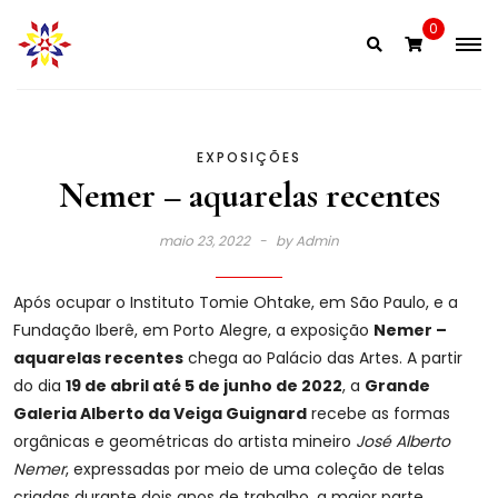
Skip
0
to
content
EXPOSIÇÕES
Nemer – aquarelas recentes
maio 23, 2022
by
Admin
Após ocupar o Instituto Tomie Ohtake, em São Paulo, e a
Fundação Iberê, em Porto Alegre, a exposição
Nemer –
aquarelas recentes
chega ao Palácio das Artes. A partir
do dia
19 de abril até 5 de junho de 2022
, a
Grande
Galeria Alberto da Veiga Guignard
recebe as formas
orgânicas e geométricas do artista mineiro
José Alberto
Nemer
, expressadas por meio de uma coleção de telas
criadas durante dois anos de trabalho, a maior parte