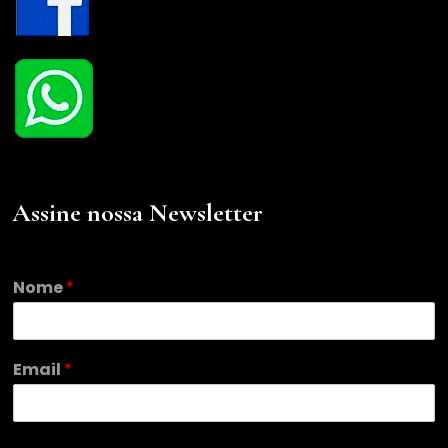
Assine nossa Newsletter
*
Nome
*
E
m
a
i
Email
*
l
*