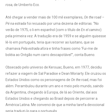
rosa
, de Umberto Eco.
Até chegar a vender mais de 100 mil exemplares,
On the road –
Pé na estrada
foi recusado por uma dezena de editoras. “No
verão de 1975, o li em espanhol (com o título de
En el camino
)
pela primeira vez. A tradução era de 1959 e se alguém quisesse
lê-lo em português, teria que recorrer ao lusitano, que se
chamava
Pela estrada afora
e tinha frases como ‘Fui-me de
boléia ao Orégão num carro descapotável'”, conta Bueno.
Obsecado pelo universo de Kerouac, Bueno, em 1977, decidiu
refazer a viagem de Sal Paradise e Dean Moriarty. Ele cruzou os
Estados Unidos como os personagens de
On the road
, mas foi
além. Perambulou durante um ano e meio pelo mundo, saindo
da Argentina, chegando à Europa, de lá ao Oriente, daí aos
Estados Unidos e chegando ao Brasil depois de percorrer a
América Latina. Me convenci de que a minha tarefa devocional
seria traduzi-lo para o português.