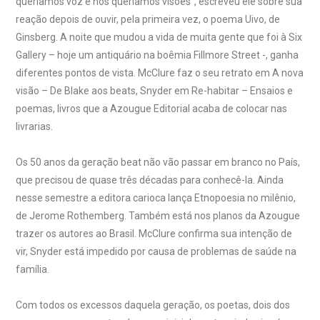
queríamos voz e nós queríamos visões”, escreveu ele sobre sua
reação depois de ouvir, pela primeira vez, o poema Uivo, de
Ginsberg. A noite que mudou a vida de muita gente que foi à Six
Gallery – hoje um antiquário na boêmia Fillmore Street -, ganha
diferentes pontos de vista. McClure faz o seu retrato em A nova
visão – De Blake aos beats, Snyder em Re-habitar – Ensaios e
poemas, livros que a Azougue Editorial acaba de colocar nas
livrarias.
Os 50 anos da geração beat não vão passar em branco no País,
que precisou de quase três décadas para conhecê-la. Ainda
nesse semestre a editora carioca lança Etnopoesia no milênio,
de Jerome Rothemberg. Também está nos planos da Azougue
trazer os autores ao Brasil. McClure confirma sua intenção de
vir, Snyder está impedido por causa de problemas de saúde na
família.
Com todos os excessos daquela geração, os poetas, dois dos