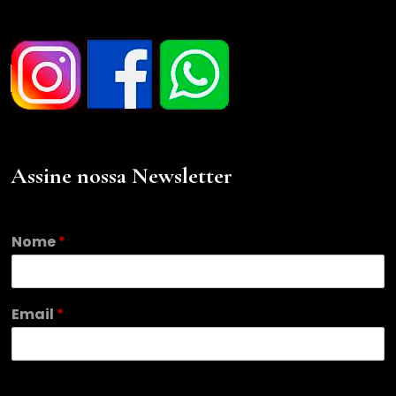
Assine nossa Newsletter
N
Nome
*
o
m
e
N
Email
*
o
m
e
N
o