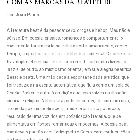
COM AS MARCAS DA BEATITUDE
Por:
João Paulo
A literatura beat é da pesada: sexo, drogas e bebop. Mas não é
só isso. Em poesia, ensaios, romances e comportamento, o
movimento foi um corte na cultura norte-americana e, com o
tempo, irrigou boa parte da arte literária ocidental. O nome beat
traz dupla referência: de um lado remete às batidas livres do
jazz e, de outro, ao misticismo oriental, em sua alegria beatífica.
Beats e beats. Uma mão dada à espontaneidade artística, que
foi traduzida na escrita automática, que fluía como um solo de
Charlie Parker; e outra à erudição que cava raízes na filosofia,
ciência e religião. A literatura pode ter começado com um uivo,
nome do poema de Ginsberg, mas era um grito poderoso,
resultado de uma voz rica em sofisticação literária, que se
alimentava em fontes românticas e modernas. A poesia beat
manteve o padrão com Ferlinghetti e Corso, com contribuições
na forma, ritmo e estilo.