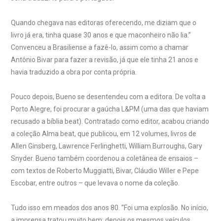
Quando chegava nas editoras oferecendo, me diziam que o
livro já era, tinha quase 30 anos e que maconheiro não lia.”
Convenceu a Brasiliense a fazê-lo, assim como a chamar
Antônio Bivar para fazer a revisão, já que ele tinha 21 anos e
havia traduzido a obra por conta própria.
Pouco depois, Bueno se desentendeu com a editora. De volta a
Porto Alegre, foi procurar a gaúcha L&PM (uma das que haviam
recusado a bíblia beat). Contratado como editor, acabou criando
a coleção Alma beat, que publicou, em 12 volumes, livros de
Allen Ginsberg, Lawrence Ferlinghetti, William Burroughs, Gary
Snyder. Bueno também coordenou a coletânea de ensaios –
com textos de Roberto Muggiatti, Bivar, Cláudio Willer e Pepe
Escobar, entre outros – que levava o nome da coleção.
Tudo isso em meados dos anos 80. “Foi uma explosão. No início,
a imprensa tratou muito bem; depois os mesmos veículos