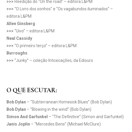
>>>
Reedição do “On the road” – editora L&PM
>>>
“O Livro dos sonhos” e “Os vagabundos iluminados” –
editora L&PM
Allen Ginsberg
>>>
“Uivo” – editora L&PM
Neal Cassidy
>>>
“O primeiro terço” – editora L&PM
Burroughs
>>>
“Junky” – coleção Intoxicações, da Ediouro
O QUE ESCUTAR:
Bob Dylan
– “Subterranean Homesick Blues” (Bob Dylan)
Bob Dylan
– “Blowing in the wind” (Bob Dylan)
Simon And Garfunkel
– “The Definitive” (Simon and Garfunkel)
Janis Joplin
– “Mercedes Bens” (Michael McClure)