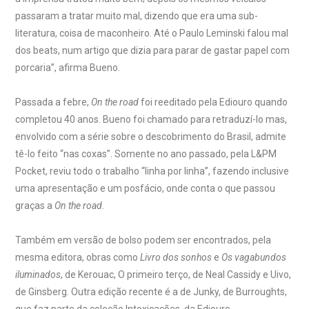
passaram a tratar muito mal, dizendo que era uma sub-
literatura, coisa de maconheiro. Até o Paulo Leminski falou mal
dos beats, num artigo que dizia para parar de gastar papel com
porcaria”, afirma Bueno.
Passada a febre,
On the road
foi reeditado pela Ediouro quando
completou 40 anos. Bueno foi chamado para retraduzí-lo mas,
envolvido com a série sobre o descobrimento do Brasil, admite
tê-lo feito “nas coxas”. Somente no ano passado, pela L&PM
Pocket, reviu todo o trabalho “linha por linha”, fazendo inclusive
uma apresentação e um posfácio, onde conta o que passou
graças a
On the road
.
Também em versão de bolso podem ser encontrados, pela
mesma editora, obras como
Livro dos sonhos
e
Os vagabundos
iluminados
, de Kerouac, O primeiro terço, de Neal Cassidy e Uivo,
de Ginsberg. Outra edição recente é a de Junky, de Burroughts,