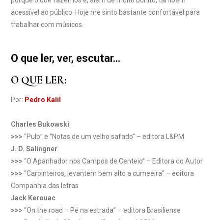
porque o que fazemos é, além de muito bonito, também
acessível ao público. Hoje me sinto bastante confortável para
trabalhar com músicos.
O que ler, ver, escutar...
O QUE LER:
Por:
Pedro Kalil
Charles Bukowski
>>>
“Pulp” e “Notas de um velho safado” – editora L&PM
J. D. Salingner
>>>
“O Apanhador nos Campos de Centeio” – Editora do Autor
>>>
“Carpinteiros, levantem bem alto a cumeeira” – editora
Companhia das letras
Jack Kerouac
>>>
“On the road – Pé na estrada” – editora Brasiliense