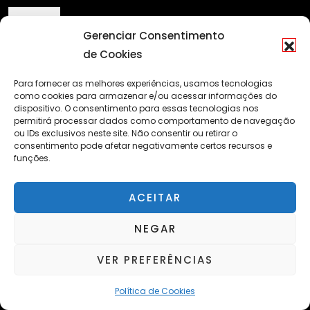
m
Enviar
e
Gerenciar Consentimento
de Cookies
Para fornecer as melhores experiências, usamos tecnologias
Seja um patrocinador
como cookies para armazenar e/ou acessar informações do
dispositivo. O consentimento para essas tecnologias nos
permitirá processar dados como comportamento de navegação
Se você é uma empresa que patrocina projetos via Lei de
ou IDs exclusivos neste site. Não consentir ou retirar o
consentimento pode afetar negativamente certos recursos e
Incentivo à Cultura, então você precisa de conhecer 3
funções.
excelentes projetos culturais de alta performance. São
projetos que possuem características únicas, sendo um
ACEITAR
projeto voltado para o público acadêmico, outro projeto de
formação artística e o terceiro de entretenimento com
NEGAR
atividades artísticas com duração de 8 horas consecutivas.
VER PREFERÊNCIAS
Para mais detalhes, entre em contato através do e-mail
rodrigo@caleidoscopio.art.br
Política de Cookies