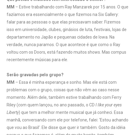
MM
– Estive trabalhando com Ray Manzarek por 15 anos. O que
fazíamos era essencialmente o que fizemos na Six Gallery:
falar para as pessoas o que elas precisavam saber. Fizemos
isso em universidade, clubes, ginásios de luta, festivais, lojas de
departamento no Japão e pequenas cidades de Iowa. Na
verdade, nunca paramos. O que acontece é que como o Ray
voltou com os Doors, está fazendo muitos shows. Mas compus
recentemente músicas para ele.
Serão gravadas pelo grupo?
MM
– Essa é minha esperança e sonho. Mas ele está com
problemas com o grupo, coisas que não vêm ao caso nesse
momento. Além dele, também estive trabalhando com Ferry
Riley (com quem lançou, no ano passado, o CD
I Iíke your eyes
Liberty
) que tem a melhor mente musical que já conheci. Essa
manhã, conversando com ele por telefone, falei: ‘Estou achando
que vou ao Brasil’. Ele disse que quer ir também. Gosto da idéia