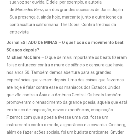
sua voz ser ouvida. É dele, por exemplo, a autoria
de
Mercedes Benz
, um dos grandes sucessos de Janis Joplin.
Sua presença é, ainda hoje, marcante junto a outro ícone da
contracultura californiana: The Doors. Confira trechos da
entrevista.
Jornal ESTADO DE MINAS
–
O que ficou do movimento beat
50 anos depois?
Michael McClure
– O que de mais importante os beats fizeram
foi se enfurecer contra o muro de silêncio e censura que havia
nos anos 50. Também demos abertura para as grandes
experiências que vieram depois. Uma das coisas que fazemos
até hoje é falar contra esse os maníacos dos Estados Unidos
que vão contra a Ásia e a América Central. Os beats também
promoveram o renascimento da grande poesia, aquela que está
em busca de inspiração, novas experiências, imaginação.
Fizemos com que a poesia tivesse uma voz, fosse um
instrumento contra o medo, a ignorância e a covardia. Ginsberg,
além de fazer ações sociais, foi um budista praticante. Snyder