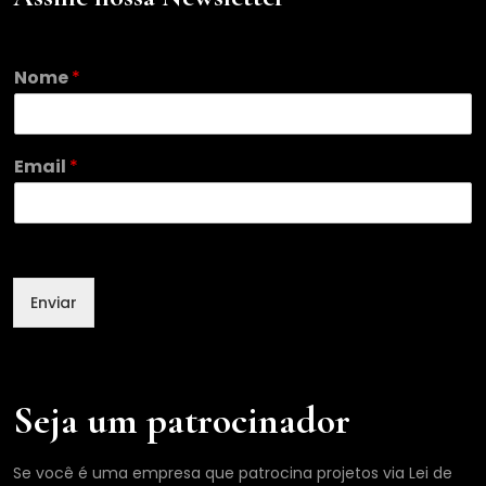
*
Nome
*
N
o
m
e
Email
*
E
m
a
i
l
Enviar
Seja um patrocinador
Se você é uma empresa que patrocina projetos via Lei de