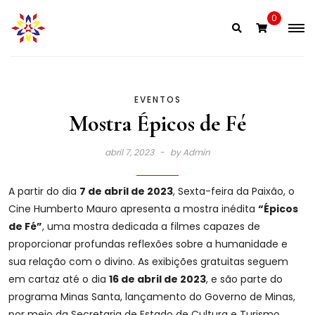
Skip
0
to
content
EVENTOS
Mostra Épicos de Fé
abril 7, 2023
by
Admin
A partir do dia
7 de abril de 2023
, Sexta-feira da Paixão, o
Cine Humberto Mauro apresenta a mostra inédita
“Épicos
de Fé”
, uma mostra dedicada a filmes capazes de
proporcionar profundas reflexões sobre a humanidade e
sua relação com o divino. As exibições gratuitas seguem
em cartaz até o dia
16 de abril de 2023
, e são parte do
programa Minas Santa, lançamento do Governo de Minas,
por meio da Secretaria de Estado de Cultura e Turismo