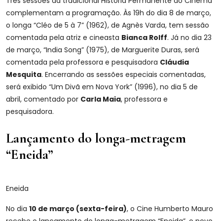
Três sessões da tradicional História Permanente do Cinema
complementam a programação. Às 19h do dia 8 de março,
o longa “Cléo de 5 à 7” (1962), de Agnès Varda, tem sessão
comentada pela atriz e cineasta
Bianca Rolff
. Já no dia 23
de março, “India Song” (1975), de Marguerite Duras, será
comentada pela professora e pesquisadora
Cláudia
Mesquita
. Encerrando as sessões especiais comentadas,
será exibido “Um Divã em Nova York” (1996), no dia 5 de
abril, comentado por
Carla Maia
, professora e
pesquisadora.
Lançamento do longa-metragem
“Eneida”
Eneida
No dia
10 de março (sexta-feira)
, o Cine Humberto Mauro