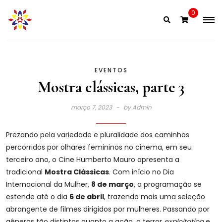
Skip
0
to
content
EVENTOS
Mostra clássicas, parte 3
março 7, 2023
by
Admin
Prezando pela variedade e pluralidade dos caminhos
percorridos por olhares femininos no cinema, em seu
terceiro ano, o Cine Humberto Mauro apresenta a
tradicional
Mostra Clássicas
. Com início no Dia
Internacional da Mulher,
8 de março
, a programação se
estende até o dia
6 de abril
, trazendo mais uma seleção
abrangente de filmes dirigidos por mulheres. Passando por
gêneros tão distintos quanto a ação, o terror
exploitation
e