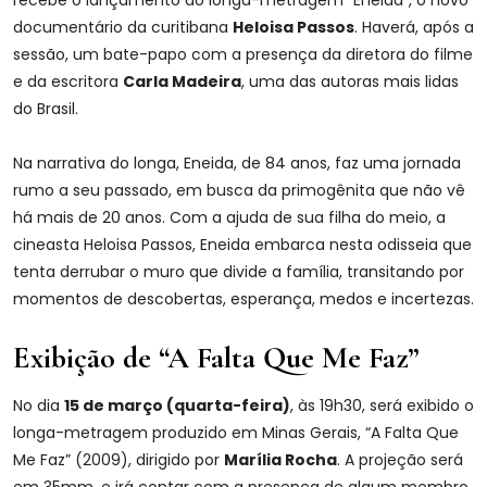
recebe o lançamento do longa-metragem “Eneida”, o novo
documentário da curitibana
Heloisa Passos
. Haverá, após a
sessão, um bate-papo com a presença da diretora do filme
e da escritora
Carla Madeira
, uma das autoras mais lidas
do Brasil.
Na narrativa do longa, Eneida, de 84 anos, faz uma jornada
rumo a seu passado, em busca da primogênita que não vê
há mais de 20 anos. Com a ajuda de sua filha do meio, a
cineasta Heloisa Passos, Eneida embarca nesta odisseia que
tenta derrubar o muro que divide a família, transitando por
momentos de descobertas, esperança, medos e incertezas.
Exibição de “A Falta Que Me Faz”
No dia
15 de março (quarta-feira)
, às 19h30, será exibido o
longa-metragem produzido em Minas Gerais, “A Falta Que
Me Faz” (2009), dirigido por
Marília Rocha
. A projeção será