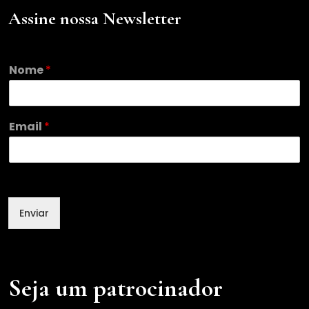
Assine nossa Newsletter
E
Nome
*
m
a
i
l
Email
*
N
o
m
e
Enviar
Seja um patrocinador