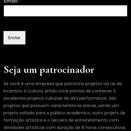
Email
*
E
m
a
i
l
N
Enviar
o
m
e
Seja um patrocinador
Se você é uma empresa que patrocina projetos via Lei de
Incentivo à Cultura, então você precisa de conhecer 3
excelentes projetos culturais de alta performance. São
projetos que possuem características únicas, sendo um
projeto voltado para o público acadêmico, outro projeto de
formação artística e o terceiro de entretenimento com
atividades artísticas com duração de 8 horas consecutivas.