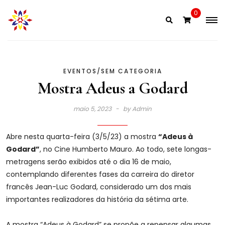
Skip
0
to
content
EVENTOS
/
SEM CATEGORIA
Mostra Adeus a Godard
maio 5, 2023
by
Admin
Abre nesta quarta-feira (3/5/23) a mostra
“Adeus à
Godard”
, no Cine Humberto Mauro. Ao todo, sete longas-
metragens serão exibidos até o dia 16 de maio,
contemplando diferentes fases da carreira do diretor
francês Jean-Luc Godard, considerado um dos mais
importantes realizadores da história da sétima arte.
A mostra “Adeus à Godard” se propõe a repensar algumas