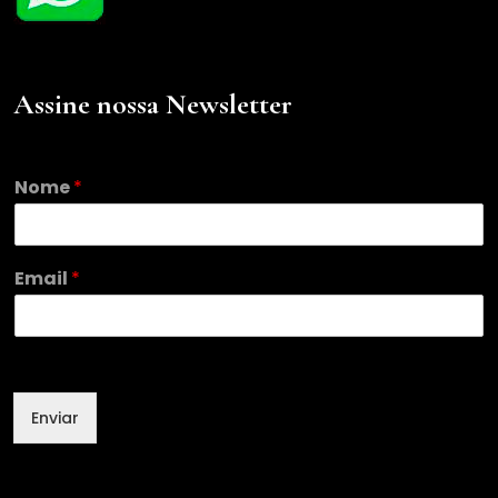
Assine nossa Newsletter
Nome
*
*
Email
*
*
N
o
m
e
Enviar