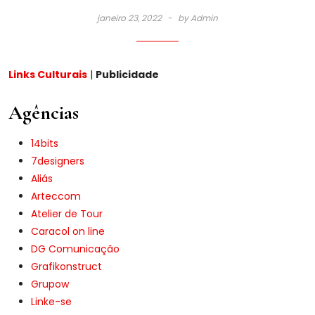
janeiro 23, 2022
by
Admin
Links Culturais
|
Publicidade
Agências
14bits
7designers
Aliás
Arteccom
Atelier de Tour
Caracol on line
DG Comunicação
Grafikonstruct
Grupow
Linke-se