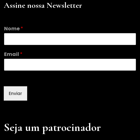
Assine nossa Newsletter
E
Nome
*
m
a
i
l
Email
*
E
m
a
i
l
N
Enviar
o
m
e
Seja um patrocinador