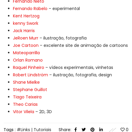
Fernando Nieto
Fernando Rabelo
– experimental
Kent Hertzog
kenny Swork
Jack Harris
JeRoen Murr
– ilustração, fotografia
Joe Cartoon
– excelente site de animação de cartoons
Mateoparrilla
Orlan Romano
Raquel Pinheiro
– vídeos experimentais, vinhetas
Robert Lindström
– ilustração, fotografia, design
Shane Mielke
Stephane Guillot
Tiago Teixeira
Theo Carias
Vitor Vilela
– 2D, 3D
Tags :
Links | Tutoriais
Share:
0